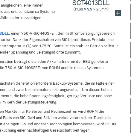
 ausgleichen, eine immer
ene aus und schützen so Systeme
ällen oder kurzzeitigen
3DLL
, einen 750-V-SiC-MOSFET, der im Stromversorgungsbereich
ut ist. Dank der Eigenschaften von SiC bietet dieses Produkt eine
temperatur (Tj) von 175 °C. Somit ist ein stabiler Betrieb selbst in
gender Spannung und Leistungsdichte zunimmt.
ation beträgt die an den Akku im Inneren der BBU gelieferte
die 750-V-SiC-MOSFETs von ROHM auch in diesen Systemen
ächsten Generation erfordern Backup-Systeme, die im Falle einer
nen, und zwar bei minimalem Leistungsverlust. Um diesen hohen
mente, die hohe Spannungsfestigkeit, geringe Verluste und hohe
 im Kern der Leistungssteuerung.
en Märkten für KI-Server und Rechenzentren wird ROHM die
 Basis von SiC, GaN und Silizium weiter vorantreiben. Durch die
it analogen ICs und anderen Technologien kombinieren, wird ROHM
irklichung einer nachhaltigen Gesellschaft beitragen.