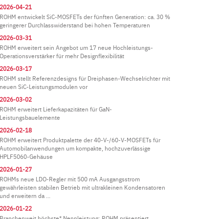
2026-04-21
ROHM entwickelt SiC-MOSFETs der fünften Generation: ca. 30 %
geringerer Durchlasswiderstand bei hohen Temperaturen
2026-03-31
ROHM erweitert sein Angebot um 17 neue Hochleistungs-
Operationsverstärker für mehr Designflexibilität
2026-03-17
ROHM stellt Referenzdesigns für Dreiphasen-Wechselrichter mit
neuen SiC-Leistungsmodulen vor
2026-03-02
ROHM erweitert Lieferkapazitäten für GaN-
Leistungsbauelemente
2026-02-18
ROHM erweitert Produktpalette der 40-V-/60-V-MOSFETs für
Automobilanwendungen um kompakte, hochzuverlässige
HPLF5060-Gehäuse
2026-01-27
ROHMs neue LDO-Regler mit 500 mA Ausgangsstrom
gewährleisten stabilen Betrieb mit ultrakleinen Kondensatoren
und erweitern da ...
2026-01-22
Branchenweit höchste* Nennleistung: ROHM präsentiert