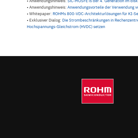
• Anwendungshinweis:
SiC-MOSFETs der 4. Generation im dis
• Anwendungshinweis:
Anwendungsvorteile der Verwendung v
• Whitepaper:
ROHMs 800-VDC-Architekturlösungen für KI-Se
• Exklusiver Dialog:
Die Strombeschränkungen in Rechenzentre
Hochspannungs-Gleichstrom (HVDC) setzen