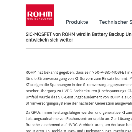
Produkte
Technischer 
SiC-MOSFET von ROHM wird in Battery Backup Unit
entwickeln sich weiter
ROHM hat bekannt gegeben, dass sein 750-V-SiC-MOSFET in e
für die Stromversorgung von KI-Servern zum Einsatz kommt. 
KI steigen die Spannungen in den Stromversorgungssystemen v
rascher Übergang zu HVDC-Architekturen (Hochspannungs-Glei
Umfeld wurde das SiC-Leistungsbauelement von ROHM als Lös
Stromversorgungssysteme der nächsten Generation ausgewäh
Da GPUs immer leistungsfähiger werden und generative KI zun
Leistungsaufnahme von Rechenzentren rapide an. Zur Lösung d
Branche zunehmend auf HVDC-Architekturen, um Verluste bei
reduzieren. In Hochleistungs- und Hochspannungsumgebunge