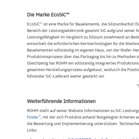
Die Marke EcoSiC™
EcoSiC™ ist eine Marke für Bauelemente, die Siliziumkarbid (
Bereich der Leistungselektronik gewinnt SiC aufgrund seiner 
Leistungsfähigkeit im Vergleich zu Silizium zunehmend an B
entwickelt die erforderlichen Kerntechnologien für die Weiter
Bauelementen vollständig im eigenen Haus, von der Wafer-He
Produktionsprozess über das Packaging bis hin zu Methoden zu
Gleichzeitig hat ROHM ein vollständig integriertes Produktion
gesamten Herstellungsprozess aufgebaut, wodurch die Positi
führender SiC-Lieferant weiter gestärkt wir.
*
Weiterführende Informationen
ROHM stellt auf seiner Website Informationen zu SiC-Leistungs
Finder
”, mit der sich Produkte anhand festgelegter Kriterien
die Bewertung und Implementierung unterstützen. Technische 
Links: