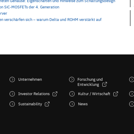
kreten Gehäuse: Eigenschaften und Hinweise zum Schaltungsdesign
on SiC-MOSFETs der 4. Generation
rver
n verschärfen sich – warum Delta und ROHM verstärkt auf
Unternehmen
Forschung und
Entwicklung
Investor Relations
Kultur / Wirtschaft
Sustainability
News