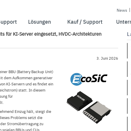
News
Support
Lösungen
Kauf / Support
Unter
s für KI-Server eingesetzt, HVDC-Architekturen
L
3. Juni 2026
iner BBU (Battery Backup Unit)
Mit dem Aufkommen generativer
on KI-Servern und es findet ein
chstrom) statt. In diesem
ung für
lt.
ehmend Einzug hält, steigt die
ieses Problems setzt die
 der Stromübertragung zu
n spielen BBUs und CUs