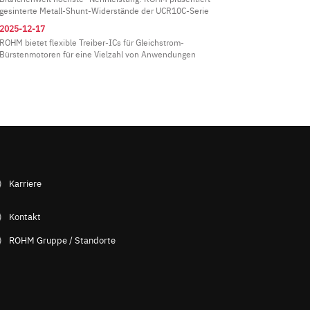
gesinterte Metall-Shunt-Widerstände der UCR10C-Serie
2025-12-17
ROHM bietet flexible Treiber-ICs für Gleichstrom-
Bürstenmotoren für eine Vielzahl von Anwendungen
Karriere
Kontakt
ROHM Gruppe / Standorte