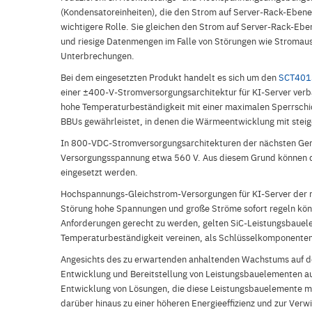
(Kondensatoreinheiten), die den Strom auf Server-Rack-Ebene
wichtigere Rolle. Sie gleichen den Strom auf Server-Rack-Eb
und riesige Datenmengen im Falle von Störungen wie Stromausf
Unterbrechungen.
Bei dem eingesetzten Produkt handelt es sich um den
SCT401
einer ±400-V-Stromversorgungsarchitektur für KI-Server verba
hohe Temperaturbeständigkeit mit einer maximalen Sperrschicht
BBUs gewährleistet, in denen die Wärmeentwicklung mit stei
In 800-VDC-Stromversorgungsarchitekturen der nächsten Gener
Versorgungsspannung etwa 560 V. Aus diesem Grund können 
eingesetzt werden.
Hochspannungs-Gleichstrom-Versorgungen für KI-Server der n
Störung hohe Spannungen und große Ströme sofort regeln kön
Anforderungen gerecht zu werden, gelten SiC-Leistungsbauele
Temperaturbeständigkeit vereinen, als Schlüsselkomponenten
Angesichts des zu erwartenden anhaltenden Wachstums auf d
Entwicklung und Bereitstellung von Leistungsbauelementen auf
Entwicklung von Lösungen, die diese Leistungsbauelemente m
darüber hinaus zu einer höheren Energieeffizienz und zur Verw