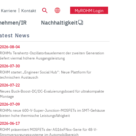
Karriere
Kontakt
MyROHM Login
nehmen/IR
Nachhaltigkeit
atest News
2026-08-04
ROHMs Terahertz-Oszillatorbauelement der zweiten Generation
liefert viermal höhere Ausgangsleistung
2026-07-30
ROHM startet „Engineer Social Hub“: Neue Plattform für
technischen Austausch
2026-07-22
Neues Buck-Boost-DC/DC-Evaluierungsboard für ultrakompakte
Montage
2026-07-09
ROHMs neue 600-V-Super-Junction-MOSFETs im SMT-Gehäuse
bieten hohe thermische Leistungsfähigkeit
2026-06-17
ROHM präsentiert MOSFETs der AG16xFNxx-Serie für 48-V-
Stromversorgungssysteme im Automobilbereich