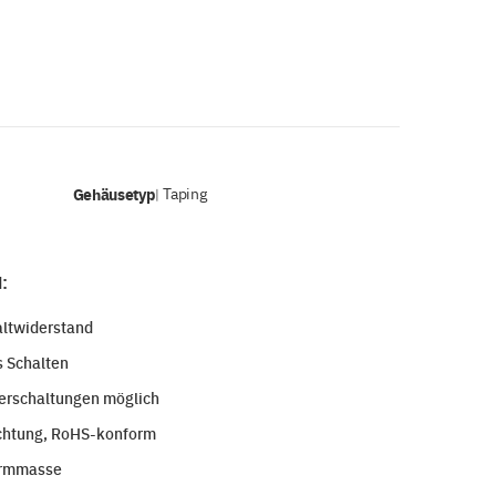
Gehäusetyp
Taping
|
:
altwiderstand
s Schalten
erschaltungen möglich
ichtung, RoHS-konform
ormmasse