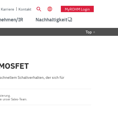
Karriere
Kontakt
MyROHM Login
nehmen/IR
Nachhaltigkeit
Top
s-MOSFET
hnellem Schaltverhalten, der sich für
zierung.
te unser Sales-Team.