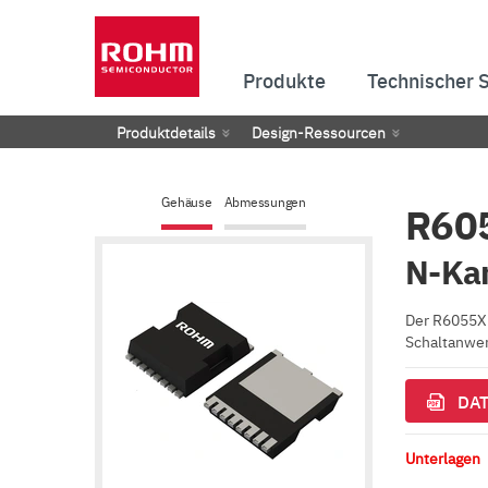
Produkte
Technischer 
Produktdetails
Design-Ressourcen
Gehäuse
Abmessungen
R605
N-Ka
Der R6055XN
Schaltanwe
DAT
Unterlagen