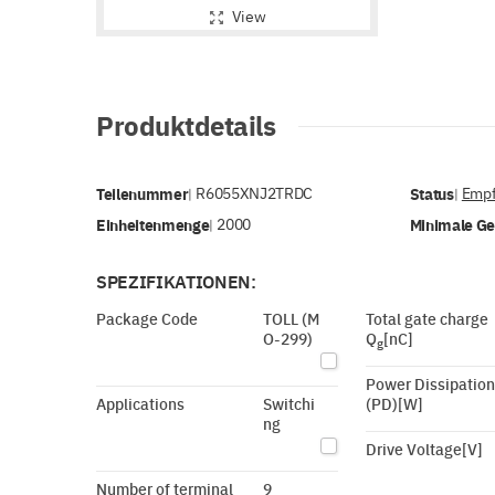
View
Produktdetails
Teilenummer
R6055XNJ2TRDC
Status
Empf
|
|
Einheitenmenge
2000
Minimale G
|
SPEZIFIKATIONEN:
Package Code
TOLL (M
Total gate charge
O-299)
Q
[nC]
g
Power Dissipation
Applications
Switchi
(PD)[W]
ng
Drive Voltage[V]
Number of terminal
9