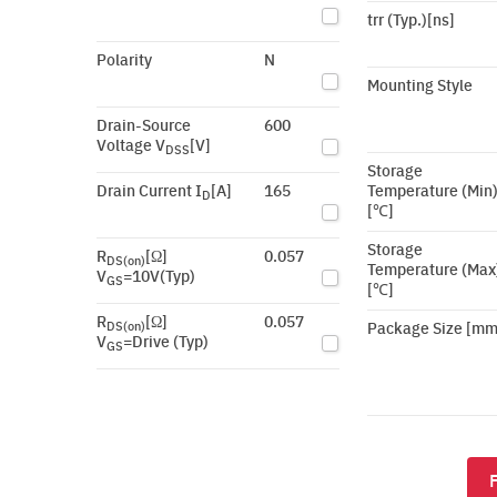
trr (Typ.)[ns]
Polarity
N
Mounting Style
Drain-Source
600
Voltage V
[V]
DSS
Storage
Drain Current I
[A]
165
Temperature (Min
D
[℃]
Storage
R
[Ω]
0.057
DS(on)
Temperature (Max
V
=10V(Typ)
GS
[℃]
R
[Ω]
0.057
Package Size [mm
DS(on)
V
=Drive (Typ)
GS