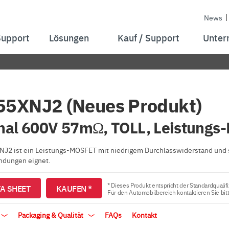
News
Support
Lösungen
Kauf / Support
Unter
5XNJ2 (Neues Produkt)
nal 600V 57mΩ, TOLL, Leistung
J2 ist ein Leistungs-MOSFET mit niedrigem Durchlasswiderstand und sc
ndungen eignet.
* Dieses Produkt entspricht der Standardqualifi
A SHEET
KAUFEN *
Für den Automobilbereich kontaktieren Sie bit
Packaging & Qualität
FAQs
Kontakt