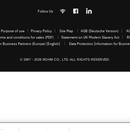
Follow Us
Purpose of use
Privacy Policy
Site Map
AGB (Deutsche Version)
AG
rms and conditions for sales (PDF)
Statement on UK Modern Slavery Act
R
or Business Partners (Europe) [English]
Data Protection Information for Busin
© 1997 - 2026 ROHM CO., LTD. ALL RIGHTS RESERVED.