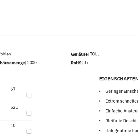
ohlen
Gehäuse
TOLL
|
ehäusemenge
2000
RoHS
Ja
|
|
EIGENSCHAFTEN
67
Geringer Einsch
Extrem schnelle
521
Einfache Ansteu
Bleifreie Besch
10
Halogenfreie F