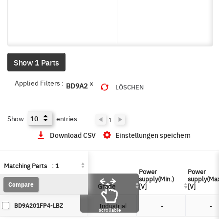
Show 1 Parts
Applied Filters :
x
BD9A2
LÖSCHEN
Show
entries
1
Download CSV
Einstellungen speichern
Matching Parts
Matching Parts
:
:
1
1
Power
Power
Power
Power
supply(Min.)
supply(Min.)
supply(Max
supply(Max
Compare
Compare
Grade
Grade
[V]
[V]
[V]
[V]
BD9A201FP4-LBZ
Industrial
-
-
scrollable