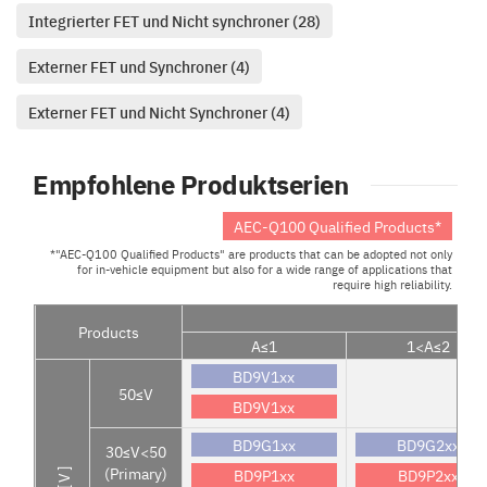
Integrierter FET und Nicht synchroner (28)
Externer FET und Synchroner (4)
Externer FET und Nicht Synchroner (4)
Empfohlene Produktserien
AEC-Q100 Qualified Products*
*"AEC-Q100 Qualified Products" are products that can be adopted not only
for in-vehicle equipment but also for a wide range of applications that
require high reliability.
Products
A≤1
1<A≤2
BD9V1xx
50≤V
BD9V1xx
BD9G1xx
BD9G2xx
30≤V<50
(Primary)
BD9P1xx
BD9P2xx