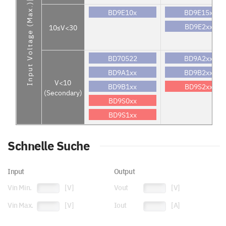
Input Voltage (Max.)[V]
BD9E10x
BD9E15x
BD9E2xx
10≤V<30
BD70522
BD9A2xx
BD9A1xx
BD9B2xx
V<10
BD9B1xx
BD9S2xx
(Secondary)
BD9S0xx
BD9S1xx
Schnelle Suche
Input
Output
Vin Min.
[V]
Vout
[V]
Vin Max.
[V]
Iout
[A]