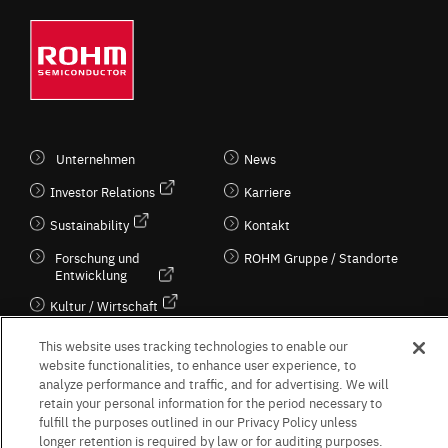
Unternehmen
News
Investor Relations
Karriere
Sustainability
Kontakt
Forschung und
ROHM Gruppe / Standorte
Entwicklung
Kultur / Wirtschaft
This website uses tracking technologies to enable our
website functionalities, to enhance user experience, to
analyze performance and traffic, and for advertising. We will
Follow Us
retain your personal information for the period necessary to
fulfill the purposes outlined in our Privacy Policy unless
longer retention is required by law or for auditing purposes.