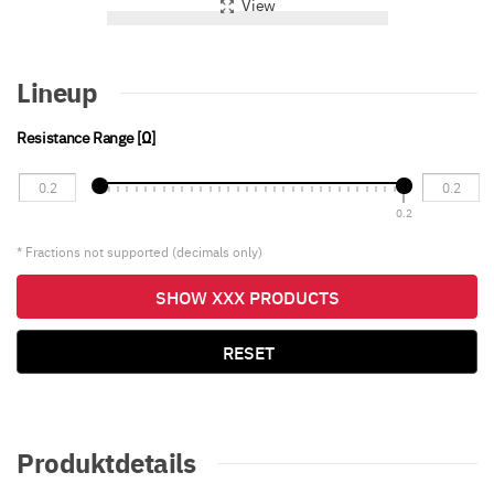
View
Lineup
Resistance Range [Ω]
0.2
* Fractions not supported (decimals only)
SHOW XXX PRODUCTS
RESET
Produktdetails