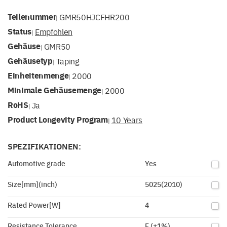
Teilenummer
GMR50HJCFHR200
|
Status
Empfohlen
|
Gehäuse
GMR50
|
Gehäusetyp
Taping
|
Einheitenmenge
2000
|
Minimale Gehäusemenge
2000
|
RoHS
Ja
|
Product Longevity Program
10 Years
|
SPEZIFIKATIONEN:
Automotive grade
Yes
Size[mm](inch)
5025(2010)
Rated Power[W]
4
Resistance Tolerance
F (±1%)