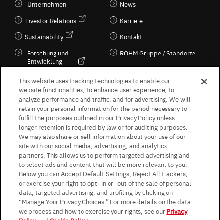
Unternehmen
News
Investor Relations
Karriere
Sustainability
Kontakt
Forschung und
ROHM Gruppe / Standorte
Entwicklung
Kultur / Wirtschaft
This website uses tracking technologies to enable our
website functionalities, to enhance user experience, to
analyze performance and traffic, and for advertising. We will
retain your personal information for the period necessary to
Follow Us
fulfill the purposes outlined in our Privacy Policy unless
longer retention is required by law or for auditing purposes.
We may also share or sell information about your use of our
site with our social media, advertising, and analytics
partners. This allows us to perform targeted advertising and
to select ads and content that will be more relevant to you.
Terms & Conditions
Purpose of use
Privacy Policy
Site Map
Below you can Accept Default Settings, Reject All trackers,
AGB (Deutsche Version)
AGB (Englische Version)
or exercise your right to opt -in or -out of the sale of personal
Impressum
Standard terms and conditions for sales (PDF)
data, targeted advertising, and profiling by clicking on
Statement on UK Modern Slavery Act
ROHM UK Group Tax Strategy
“Manage Your Privacy Choices.” For more details on the data
Data Protection Information for Business Partners (Europe) [English]
we process and how to exercise your rights, see our
Privacy