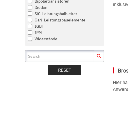
Bipolartransistoren
inklusi
Dioden
SiC-Leistungshalbleiter
GaN-Leistungsbauelemente
IGBT
IPM
Widerstände
Speicher
Zeitgeber und Taktgeneratoren
Schalter, Multiplexer und Logik-ICs
Datenwandler
RESET
Bros
Sensoren und MEMS
Display-Treiber
Hier h
Schnittstelle
Anwend
Audio und Video
Sprachsynthese-LSI
LED
Laserdioden
Optische Sensoren
Module für drahtlose
Kommunikation