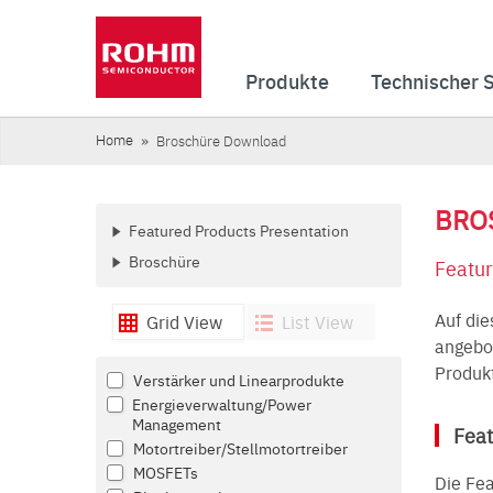
Produkte
Technischer 
Home
Broschüre Download
BRO
Featured Products Presentation
Broschüre
Featur
Auf die
Grid View
List View
angebot
Produkt
Verstärker und Linearprodukte
Energieverwaltung/Power
Management
Feat
Motortreiber/Stellmotortreiber
MOSFETs
Die Fea