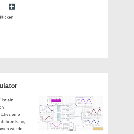
klicken.
ulator
ist ein
on
elches eine
hführen kann,
asen wie der