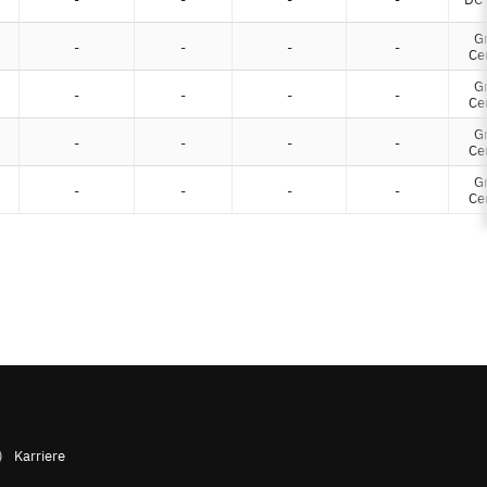
G
-
-
-
-
Ce
G
-
-
-
-
Ce
G
-
-
-
-
Ce
G
-
-
-
-
Ce
Karriere