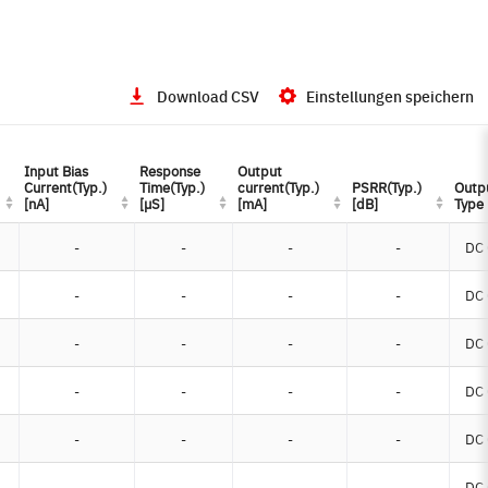
Download CSV
Einstellungen speichern
Input Bias
Input Bias
Response
Response
Output
Output
Current(Typ.)
Current(Typ.)
Time(Typ.)
Time(Typ.)
current(Typ.)
current(Typ.)
PSRR(Typ.)
PSRR(Typ.)
Outp
Outp
[nA]
[nA]
[µS]
[µS]
[mA]
[mA]
[dB]
[dB]
Type
Type
-
-
-
-
DC 
-
-
-
-
DC 
-
-
-
-
DC 
-
-
-
-
DC 
-
-
-
-
DC 
-
-
-
-
DC 