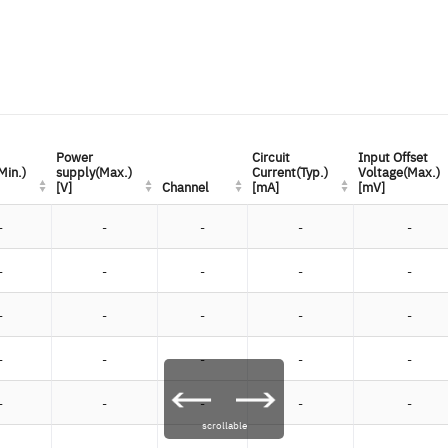
Power
Power
Circuit
Circuit
Input Offset
Input Offset
Min.)
Min.)
supply(Max.)
supply(Max.)
Current(Typ.)
Current(Typ.)
Voltage(Max.)
Voltage(Max.)
[V]
[V]
Channel
Channel
[mA]
[mA]
[mV]
[mV]
-
-
-
-
-
-
-
-
-
-
-
-
-
-
-
-
-
-
-
-
-
-
-
-
-
scrollable
-
-
-
-
-