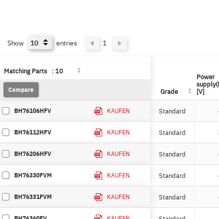
Show
entries
1
Matching Parts
Matching Parts
:
:
10
10
Power
Power
supply(
supply(
Compare
Compare
Grade
Grade
[V]
[V]
BH76106HFV
Standard
KAUFEN
BH76112HFV
Standard
KAUFEN
BH76206HFV
Standard
KAUFEN
BH76330FVM
Standard
KAUFEN
BH76331FVM
Standard
KAUFEN
BH76360FV
Standard
KAUFEN