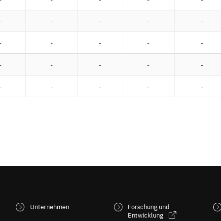
-
-
-
-
-
-
-
-
-
-
-
-
-
-
-
-
-
-
-
-
Unternehmen
Forschung und
Entwicklung