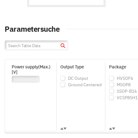
Parametersuche
Power supply(Max.)
Output Type
Package
[V]
DC Output
HVSOF6
Ground Centered
MSOP8
SSOP-B16
VCSP85H1