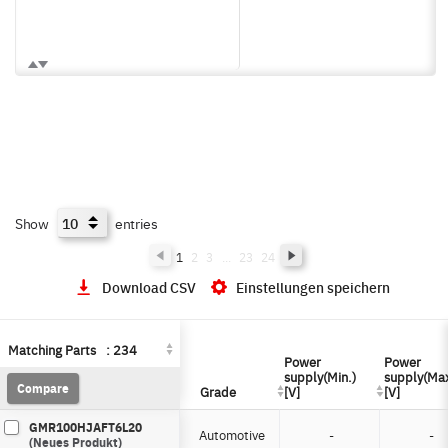
Show
entries
1
2
3
...
23
24
Download CSV
Einstellungen speichern
Matching Parts
Matching Parts
:
:
234
234
Power
Power
Power
Power
supply(Min.)
supply(Min.)
supply(Max
supply(Max
Compare
Compare
Grade
Grade
[V]
[V]
[V]
[V]
GMR100HJAFT6L20
Automotive
-
-
(Neues Produkt)