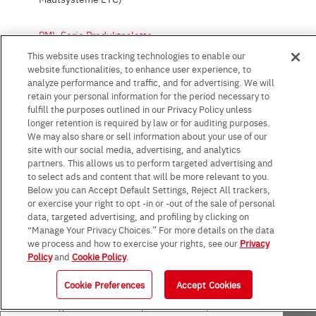
PML-Serie Produktpalette
This website uses tracking technologies to enable our
website functionalities, to enhance user experience, to
Niederohmige Chip-Widerstände,
analyze performance and traffic, and for advertising. We will
rückseitige Anschlüsse: UCR/UCRC-Serie
retain your personal information for the period necessary to
fulfill the purposes outlined in our Privacy Policy unless
(Nennleistung: 0,1 W bis 2 W, Widerstand:
longer retention is required by law or for auditing purposes.
10 mΩ bis 910 mΩ)
We may also share or sell information about your use of our
site with our social media, advertising, and analytics
partners. This allows us to perform targeted advertising and
Wichtigste Merkmale
to select ads and content that will be more relevant to you.
Die UCR/UCRC-Serie umfasst
Below you can Accept Default Settings, Reject All trackers,
niederohmige Chipwiderstände, die eine
or exercise your right to opt -in or -out of the sale of personal
data, targeted advertising, and profiling by clicking on
Rückseitenmontagestruktur verwenden,
“Manage Your Privacy Choices.” For more details on the data
um Widerstandsschwankungen zu
we process and how to exercise your rights, see our
Privacy
unterdrücken.
Policy
and
Cookie Policy
.
Die UCRC-Serie verwendet ein durch
Sintern geformtes
Cookie Preferences
Accept Cookies
Metallwiderstandselement. Dieses
Design bietet eine kompakte Bauform,