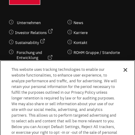
Unternehmen
News
Investor Relations
Karriere
Sustainability
Kontakt
Forschung und
ROHM Gruppe / Standorte
Entwicklung
Kultur / Wirtschaft
This website uses tracking technologies to enable our
website functionalities, to enhance user experience, to
analyze performance and traffic, and for advertising. We will
retain your personal information for the period necessary to
Follow Us
fulfill the purposes outlined in our Privacy Policy unless
longer retention is required by law or for auditing purposes.
We may also share or sell information about your use of our
site with our social media, advertising, and analytics
partners. This allows us to perform targeted advertising and
to select ads and content that will be more relevant to you.
Terms & Conditions
Purpose of use
Privacy Policy
Site Map
Below you can Accept Default Settings, Reject All trackers,
AGB (Deutsche Version)
AGB (Englische Version)
or exercise your right to opt -in or -out of the sale of personal