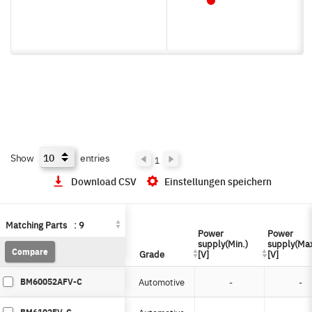
Show
entries
1
Download CSV
Einstellungen speichern
Matching Parts
Matching Parts
:
:
9
9
Power
Power
Power
Power
supply(Min.)
supply(Min.)
supply(Max
supply(Max
Compare
Compare
Grade
Grade
[V]
[V]
[V]
[V]
BM60052AFV-C
Automotive
-
-