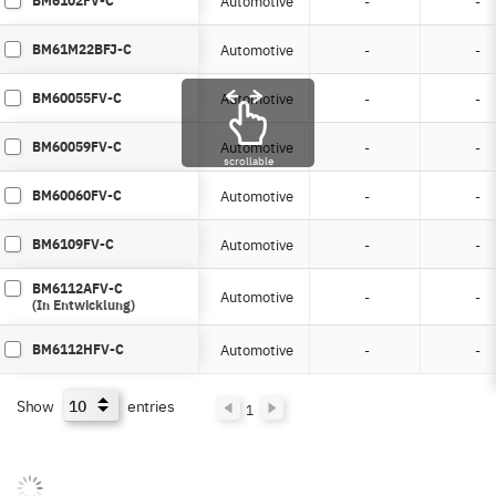
BM6102FV-C
Automotive
-
-
BM61M22BFJ-C
Automotive
-
-
BM60055FV-C
Automotive
-
-
BM60059FV-C
Automotive
-
-
scrollable
BM60060FV-C
Automotive
-
-
BM6109FV-C
Automotive
-
-
BM6112AFV-C
Automotive
-
-
(In Entwicklung)
BM6112HFV-C
Automotive
-
-
Show
entries
1