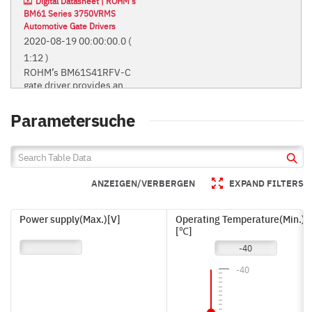
Digital Datasheet | ROHM's
BM61 Series 3750VRMS
Automotive Gate Drivers
2020-08-19 00:00:00.0
(
1:12 )
ROHM’s BM61S41RFV-C
gate driver provides an
isolation voltage of 3750V.
ROHM’s BM61S41RFV-C gate
Parametersuche
driver provides an isolation
voltage of 3750V.
BM61S41RFV-C
ANZEIGEN/VERBERGEN
EXPAND FILTERS
Power supply(Max.)[V]
Operating Temperature(Min.)
[℃]
-40