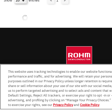
Show
entries
1
This website uses tracking technologies to enable our website functional
performance and traffic, and for advertising. We will retain your personal
purposes outlined in our Privacy Policy unless longer retention is requi
share or sell information about your use of our site with our social media
us to perform targeted advertising and to select ads and content that w
Default Settings, Reject All trackers, or exercise your right to opt -in or
advertising, and profiling by clicking on “Manage Your Privacy Choices.
to exercise your rights, see our
Privacy Policy
and
Cookie Policy
.