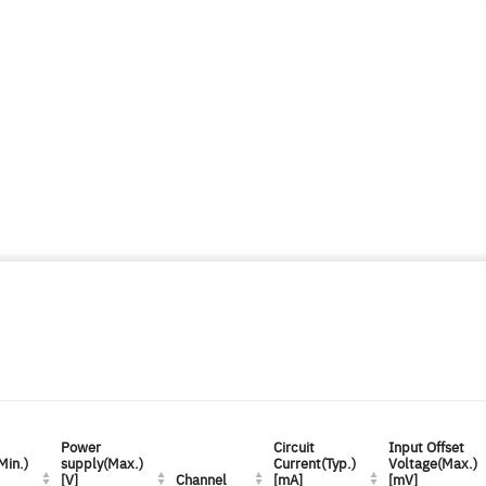
Power
Power
Circuit
Circuit
Input Offset
Input Offset
Min.)
Min.)
supply(Max.)
supply(Max.)
Current(Typ.)
Current(Typ.)
Voltage(Max.)
Voltage(Max.)
[V]
[V]
Channel
Channel
[mA]
[mA]
[mV]
[mV]