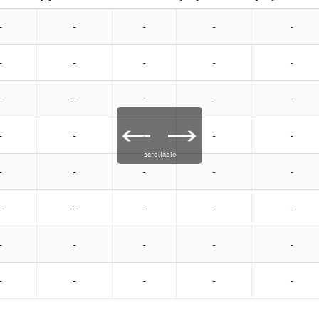
-
-
-
-
-
-
-
-
-
-
-
-
-
-
-
-
-
-
-
-
scrollable
-
-
-
-
-
-
-
-
-
-
-
-
-
-
-
-
-
-
-
-