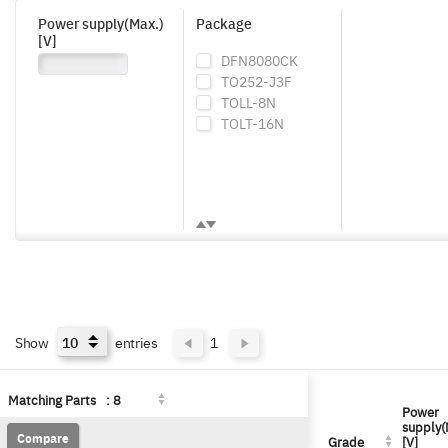
Power supply(Max.)
Package
[V]
DFN8080CK
TO252-J3F
TOLL-8N
TOLT-16N
Show
entries
1
Matching Parts
Matching Parts
:
:
8
8
Power
Power
supply(
supply(
Compare
Compare
Grade
Grade
[V]
[V]