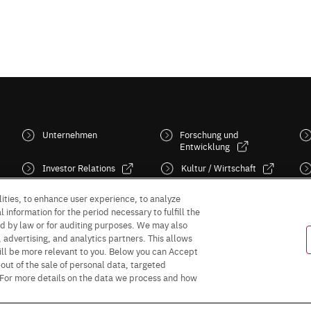
Unternehmen
Forschung und
Entwicklung
Investor Relations
Kultur / Wirtschaft
Sustainability
News
ities, to enhance user experience, to analyze
 information for the period necessary to fulfill the
red by law or for auditing purposes. We may also
, advertising, and analytics partners. This allows
ill be more relevant to you. Below you can Accept
 -out of the sale of personal data, targeted
” For more details on the data we process and how
Follow Us