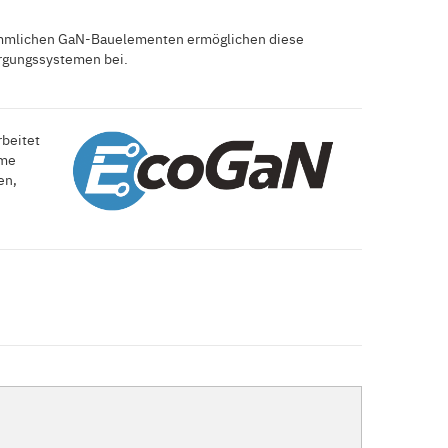
kömmlichen GaN-Bauelementen ermöglichen diese
orgungssystemen bei.
rbeitet
ame
en,