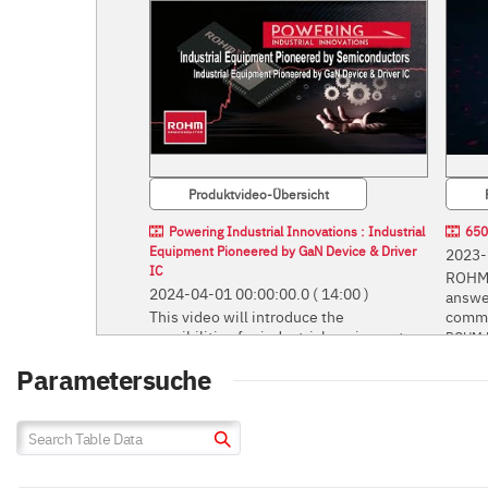
Produktvideo-Übersicht
Powering Industrial Innovations : Industrial
650
Equipment Pioneered by GaN Device & Driver
2023-
IC
ROHM 
2024-04-01 00:00:00.0
( 14:00 )
answe
This video will introduce the
commun
possibilities for industrial equipment.
ROHM E
answer
Parametersuche
This video will introduce the possibilities for
communi
industrial equipment.
Saving Energy in Industrial
Inverters