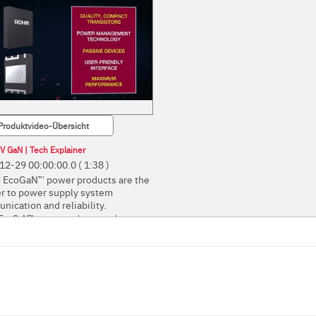
Produktvideo-Übersicht
V GaN | Tech Explainer
12-29 00:00:00.0
( 1:38 )
EcoGaN™ power products are the
r to power supply system
ication and reliability.
coGaN™ power products are the
 to power supply system
cation and reliability.
GaN Power Devices