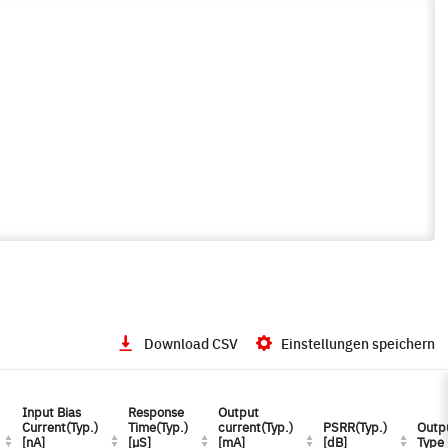
Download CSV
Einstellungen speichern
Input Bias
Input Bias
Response
Response
Output
Output
Current(Typ.)
Current(Typ.)
Time(Typ.)
Time(Typ.)
current(Typ.)
current(Typ.)
PSRR(Typ.)
PSRR(Typ.)
Outp
Outp
[nA]
[nA]
[µS]
[µS]
[mA]
[mA]
[dB]
[dB]
Type
Type