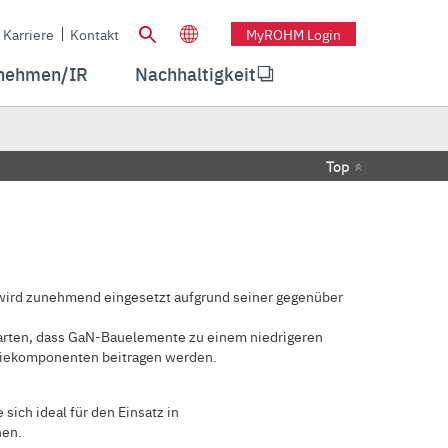
Karriere
Kontakt
MyROHM Login
nehmen/IR
Nachhaltigkeit
Top
s wird zunehmend eingesetzt aufgrund seiner gegenüber
warten, dass GaN-Bauelemente zu einem niedrigeren
eriekomponenten beitragen werden.
ich ideal für den Einsatz in
nen.