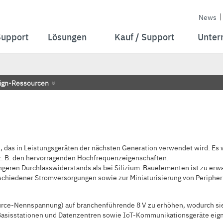
News
Support
Lösungen
Kauf / Support
Unter
ign-Ressourcen
al, das in Leistungsgeräten der nächsten Generation verwendet wird. E
. B. den hervorragenden Hochfrequenzeigenschaften.
ngeren Durchlasswiderstands als bei Silizium-Bauelementen ist zu er
rschiedener Stromversorgungen sowie zur Miniaturisierung von Periph
ce-Nennspannung) auf branchenführende 8 V zu erhöhen, wodurch sie s
Basisstationen und Datenzentren sowie IoT-Kommunikationsgeräte eig