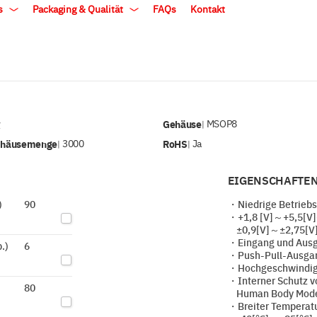
ls
Packaging & Qualität
FAQs
Kontakt
v
Gehäuse
MSOP8
|
ehäusemenge
3000
RoHS
Ja
|
|
EIGENSCHAFTEN
)
90
・Niedrige Betrieb
・+1,8 [V]～+5,5[V]
±0,9[V]～±2,75[V](
・Eingang und Ausga
.)
6
・Push-Pull-Ausga
・Hochgeschwindigk
・Interner Schutz vo
80
Human Body Model 
・Breiter Temperat