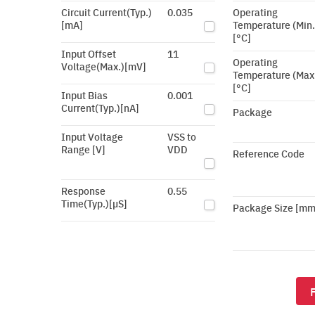
Circuit Current(Typ.)
0.035
Operating
[mA]
Temperature (Min.
[°C]
Input Offset
11
Operating
Voltage(Max.)[mV]
Temperature (Max
[°C]
Input Bias
0.001
Current(Typ.)[nA]
Package
Input Voltage
VSS to
Range [V]
VDD
Reference Code
Response
0.55
Time(Typ.)[µS]
Package Size [mm