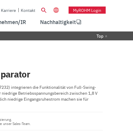
Karriere
Kontakt
MyROHM Login
nehmen/IR
Nachhaltigkeit
Top
parator
) integrieren die Funktionalität von Full-Swing-
er niedrige Betriebsspannungsbereich zwischen 1,8 V
ich niedrige Eingangsruhestrom machen sie für
zierung.
te unser Sales-Team.