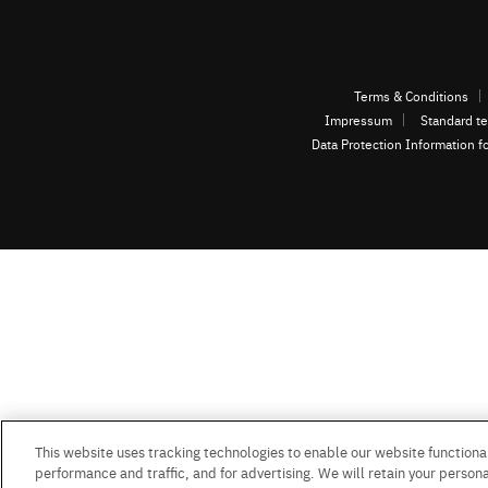
Terms & Conditions
Impressum
Standard te
Data Protection Information f
This website uses tracking technologies to enable our website functional
performance and traffic, and for advertising. We will retain your personal