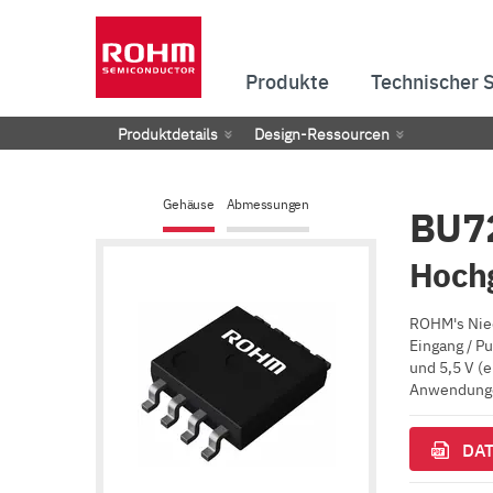
Produkte
Technischer 
Produktdetails
Design-Ressourcen
Gehäuse
Abmessungen
BU7
Hoch
ROHM's Nied
Eingang / P
und 5,5 V (
Anwendungen
DAT