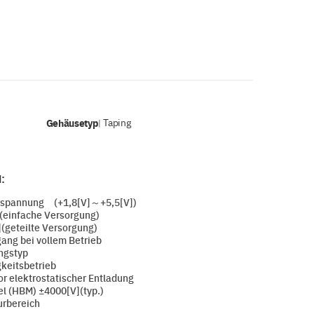
Gehäusetyp
Taping
|
:
sspannung (+1,8[V]～+5,5[V])
(einfache Versorgung)
geteilte Versorgung)
ng bei vollem Betrieb
ngstyp
eitsbetrieb
r elektrostatischer Entladung
(HBM) ±4000[V](typ.)
urbereich