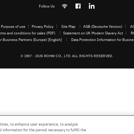
Follow Us
Purpose of use
Privacy Policy
Site Map
AGB (Deutsche Version)
AG
rms and conditions for sales (PDF)
Statement on UK Modern Slavery Act
R
or Business Partners (Europe) [English]
Data Protection Information for Busin
© 1997 - 2026 ROHM CO., LTD. ALL RIGHTS RESERVED.
ities, to enhance user experience, to analyze
 information for the period necessary to fulfill the