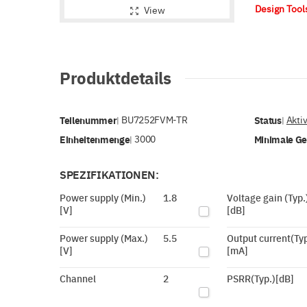
Design Too
View
Produktdetails
Teilenummer
BU7252FVM-TR
Status
Akti
|
|
Einheitenmenge
3000
Minimale G
|
SPEZIFIKATIONEN:
Power supply (Min.)
1.8
Voltage gain (Typ.
[V]
[dB]
Power supply (Max.)
5.5
Output current(Typ
[V]
[mA]
Channel
2
PSRR(Typ.)[dB]