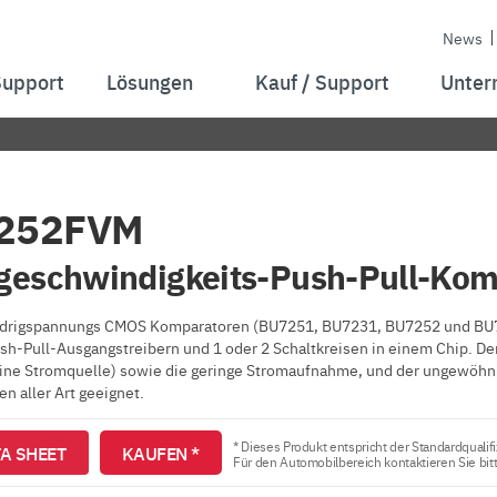
News
Support
Lösungen
Kauf / Support
Unter
252FVM
geschwindigkeits-Push-Pull-Kom
rigspannungs CMOS Komparatoren (BU7251, BU7231, BU7252 und BU7232
ush-Pull-Ausgangstreibern und 1 oder 2 Schaltkreisen in einem Chip. D
eine Stromquelle) sowie die geringe Stromaufnahme, und der ungewöhnl
 aller Art geeignet.
* Dieses Produkt entspricht der Standardqualifi
A SHEET
KAUFEN *
Für den Automobilbereich kontaktieren Sie bit