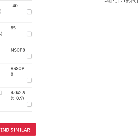
-40[℃]～+85[℃]
-40
)
85
.)
MSOP8
VSSOP-
8
]
4.0x2.9
(t=0.9)
FIND SIMILAR