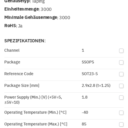
Gehäusetyp
Taping
|
Einheitenmenge
3000
|
Minimale Gehäusemenge
3000
|
RoHS
Ja
|
SPEZIFIKATIONEN:
Channel
1
Package
SSOP5
Reference Code
SOT23-5
Package Size [mm]
2.9x2.8 (t=1.25)
Power Supply (Min.) [V] (+5V=5,
1.8
±5V=10)
Operating Temperature (Min.) [°C]
-40
Operating Temperature (Max.) [°C]
85