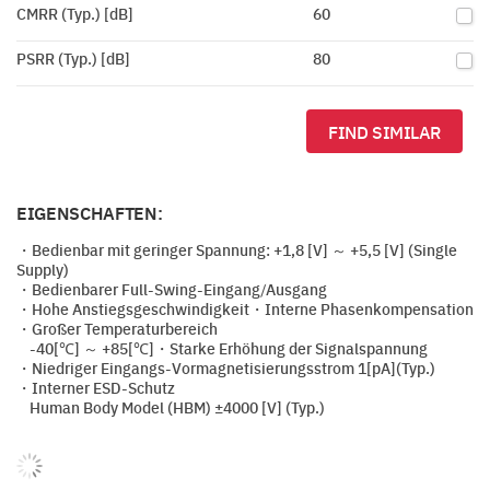
CMRR (Typ.) [dB]
60
PSRR (Typ.) [dB]
80
FIND SIMILAR
EIGENSCHAFTEN:
・Bedienbar mit geringer Spannung: +1,8 [V] ～ +5,5 [V] (Single
Supply)
・Bedienbarer Full-Swing-Eingang/Ausgang
・Hohe Anstiegsgeschwindigkeit・Interne Phasenkompensation
・Großer Temperaturbereich
-40[℃] ～ +85[℃]・Starke Erhöhung der Signalspannung
・Niedriger Eingangs-Vormagnetisierungsstrom 1[pA](Typ.)
・Interner ESD-Schutz
Human Body Model (HBM) ±4000 [V] (Typ.)