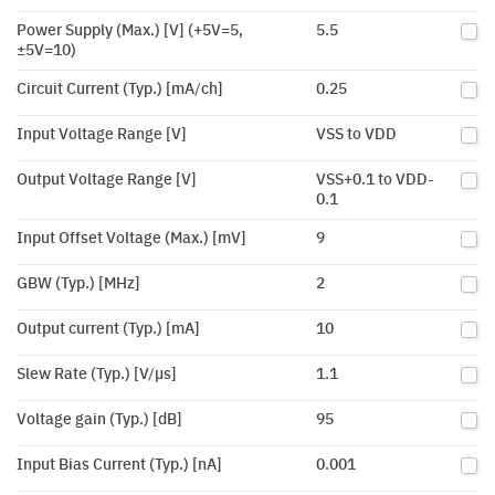
Power Supply (Max.) [V] (+5V=5,
5.5
±5V=10)
Circuit Current (Typ.) [mA/ch]
0.25
Input Voltage Range [V]
VSS to VDD
Output Voltage Range [V]
VSS+0.1 to VDD-
0.1
Input Offset Voltage (Max.) [mV]
9
GBW (Typ.) [MHz]
2
Output current (Typ.) [mA]
10
Slew Rate (Typ.) [V/µs]
1.1
Voltage gain (Typ.) [dB]
95
Input Bias Current (Typ.) [nA]
0.001