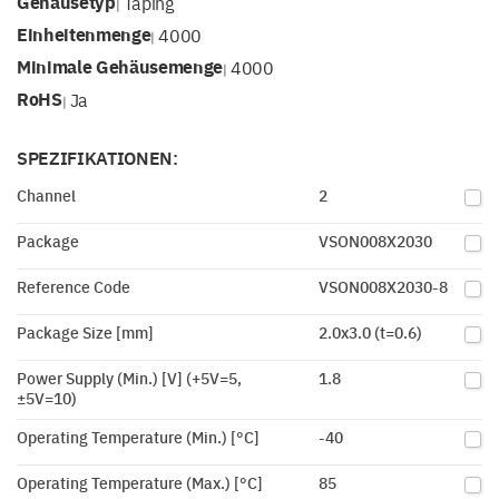
Gehäusetyp
Taping
|
Einheitenmenge
4000
|
Minimale Gehäusemenge
4000
|
RoHS
Ja
|
SPEZIFIKATIONEN:
Channel
2
Package
VSON008X2030
Reference Code
VSON008X2030-8
Package Size [mm]
2.0x3.0 (t=0.6)
Power Supply (Min.) [V] (+5V=5,
1.8
±5V=10)
Operating Temperature (Min.) [°C]
-40
Operating Temperature (Max.) [°C]
85