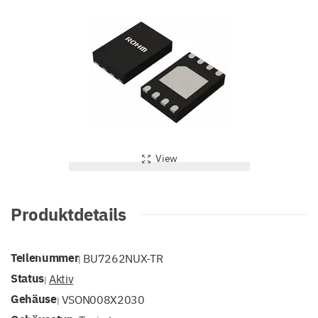
View
Produktdetails
Teilenummer
BU7262NUX-TR
|
Status
Aktiv
|
Gehäuse
VSON008X2030
|