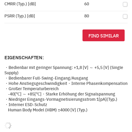
CMRR (Typ.) [dB]
60
PSRR (Typ.) [dB]
80
FIND SIMILAR
EIGENSCHAFTEN:
・Bedienbar mit geringer Spannung: +1,8 [V] ～ +5,5 [V] (Single
Supply)
・Bedienbarer Full-Swing-Eingang/Ausgang
・Hohe Anstiegsgeschwindigkeit・Interne Phasenkompensation
・Großer Temperaturbereich
-40[℃] ～ +85[℃]・Starke Erhöhung der Signalspannung
・Niedriger Eingangs-Vormagnetisierungsstrom 1[pA](Typ.)
・Interner ESD-Schutz
Human Body Model (HBM) ±4000 [V] (Typ.)