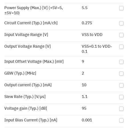
Power Supply (Max.) [V] (+5V=5,
5.5
±5V=10)
Circuit Current (Typ.) [mA/ch]
0.275
Input Voltage Range [V]
VSS to VDD
Output Voltage Range [V]
VSS+0.1 to VDD-
0.1
Input Offset Voltage (Max.) [mV]
9
GBW (Typ.) [MHz]
2
Output current (Typ.) [mA]
10
Slew Rate (Typ.) [V/µs]
1.1
Voltage gain (Typ.) [dB]
95
Input Bias Current (Typ.) [nA]
0.001