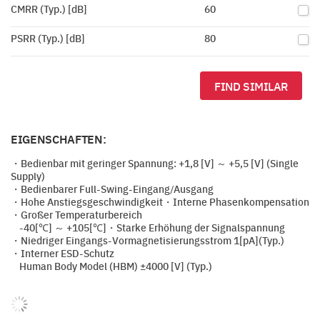
CMRR (Typ.) [dB]
60
PSRR (Typ.) [dB]
80
FIND SIMILAR
EIGENSCHAFTEN:
・Bedienbar mit geringer Spannung: +1,8 [V] ～ +5,5 [V] (Single
Supply)
・Bedienbarer Full-Swing-Eingang/Ausgang
・Hohe Anstiegsgeschwindigkeit・Interne Phasenkompensation
・Großer Temperaturbereich
-40[℃] ～ +105[℃]・Starke Erhöhung der Signalspannung
・Niedriger Eingangs-Vormagnetisierungsstrom 1[pA](Typ.)
・Interner ESD-Schutz
Human Body Model (HBM) ±4000 [V] (Typ.)