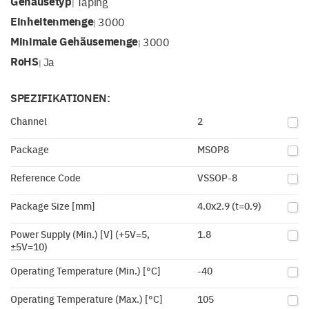
Gehäusetyp
Taping
|
Einheitenmenge
3000
|
Minimale Gehäusemenge
3000
|
RoHS
Ja
|
SPEZIFIKATIONEN:
Channel
2
Package
MSOP8
Reference Code
VSSOP-8
Package Size [mm]
4.0x2.9 (t=0.9)
Power Supply (Min.) [V] (+5V=5,
1.8
±5V=10)
Operating Temperature (Min.) [°C]
-40
Operating Temperature (Max.) [°C]
105