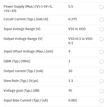
Power Supply (Max.) [V] (+5V=5,
5.5
±5V=10)
Circuit Current (Typ.) [mA/ch]
0.275
Input Voltage Range [V]
VSS to VDD
Output Voltage Range [V]
VSS+0.1 to VDD-
0.1
Input Offset Voltage (Max.) [mV]
9
GBW (Typ.) [MHz]
2
Output current (Typ.) [mA]
10
Slew Rate (Typ.) [V/µs]
1.1
Voltage gain (Typ.) [dB]
95
Input Bias Current (Typ.) [nA]
0.001