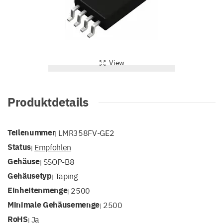
View
Produktdetails
Teilenummer
LMR358FV-GE2
|
Status
Empfohlen
|
Gehäuse
SSOP-B8
|
Gehäusetyp
Taping
|
Einheitenmenge
2500
|
Minimale Gehäusemenge
2500
|
RoHS
Ja
|