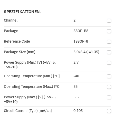
SPEZIFIKATIONEN:
Channel
2
Package
SSOP-B8
Reference Code
TSSOP-8
Package Size [mm]
3.0x6.4 (t=1.35)
Power Supply (Min.) [V] (+5V=5,
2.7
±5V=10)
Operating Temperature (Min.) [°C]
-40
Operating Temperature (Max.) [°C]
85
Power Supply (Max.) [V] (+5V=5,
5.5
±5V=10)
Circuit Current (Typ.) [mA/ch]
0.105