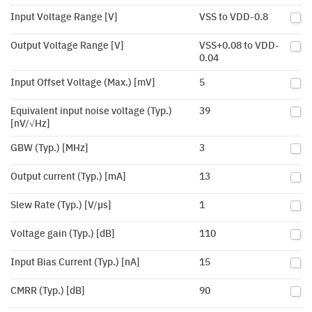
Input Voltage Range [V]
VSS to VDD-0.8
Output Voltage Range [V]
VSS+0.08 to VDD-
0.04
Input Offset Voltage (Max.) [mV]
5
Equivalent input noise voltage (Typ.)
39
[nV/√Hz]
GBW (Typ.) [MHz]
3
Output current (Typ.) [mA]
13
Slew Rate (Typ.) [V/µs]
1
Voltage gain (Typ.) [dB]
110
Input Bias Current (Typ.) [nA]
15
CMRR (Typ.) [dB]
90