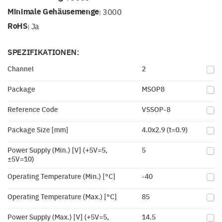
Minimale Gehäusemenge
3000
|
RoHS
Ja
|
SPEZIFIKATIONEN:
Channel
2
Package
MSOP8
Reference Code
VSSOP-8
Package Size [mm]
4.0x2.9 (t=0.9)
Power Supply (Min.) [V] (+5V=5,
5
±5V=10)
Operating Temperature (Min.) [°C]
-40
Operating Temperature (Max.) [°C]
85
Power Supply (Max.) [V] (+5V=5,
14.5