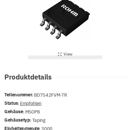
View
Produktdetails
Teilenummer
BD7542FVM-TR
|
Status
Empfohlen
|
Gehäuse
MSOP8
|
Gehäusetyp
Taping
|
Einheitenmenge
3000
|