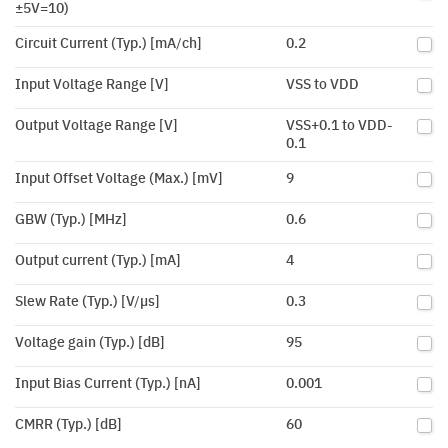
±5V=10)
Circuit Current (Typ.) [mA/ch]
0.2
Input Voltage Range [V]
VSS to VDD
Output Voltage Range [V]
VSS+0.1 to VDD-
0.1
Input Offset Voltage (Max.) [mV]
9
GBW (Typ.) [MHz]
0.6
Output current (Typ.) [mA]
4
Slew Rate (Typ.) [V/µs]
0.3
Voltage gain (Typ.) [dB]
95
Input Bias Current (Typ.) [nA]
0.001
CMRR (Typ.) [dB]
60