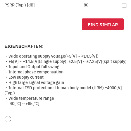
PSRR (Typ.) [dB]
80
FIND SIMILAR
EIGENSCHAFTEN:
・Wide operating supply voltage(+5[V]～+14.5[V])
・+5[V]～+14.5[V](single supply), ±2.5[V]～±7.25[V](split supply)
・Input and Output full swing
・Internal phase compensation
・Low supply current
・High large signal voltage gain
・Internal ESD protection : Human body model (HBM) ±4000[V]
(Typ.)
・Wide temperature range
-40[℃]～+85[℃]