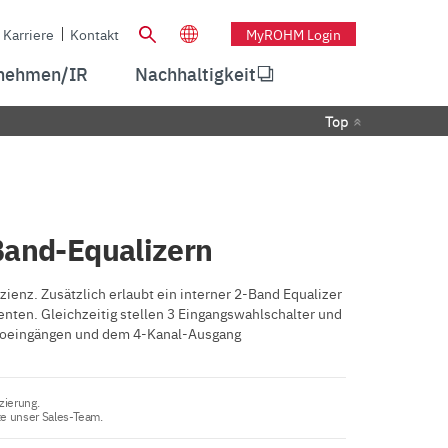
Karriere
Kontakt
MyROHM Login
nehmen/IR
Nachhaltigkeit
Top
Band-Equalizern
ienz. Zusätzlich erlaubt ein interner 2-Band Equalizer
ten. Gleichzeitig stellen 3 Eingangswahlschalter und
udioeingängen und dem 4-Kanal-Ausgang
zierung.
te unser Sales-Team.