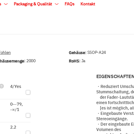
ls
Packaging & Qualität
FAQs
Kontakt
ohlen
Gehäuse
SSOP-A24
|
ehäusemenge
2000
RoHS
Ja
|
|
EIGENSCHAFTEN
4/Yes
・Reduziert Umschal
?
Stummschaltung, d
der Fader-Lautstär
einen fortschrittlic
0~-79,
[es ist möglich, all
-∞/1
・Eingebaute Verstä
Stereoeingänge.
・Der eingebaute Ei
2.2
Volumen des