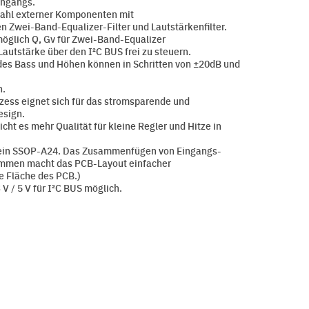
ngangs.
ahl externer Komponenten mit
Zwei-Band-Equalizer-Filter und Lautstärkenfilter.
öglich Q, Gv für Zwei-Band-Equalizer
Lautstärke über den I²C BUS frei zu steuern.
es Bass und Höhen können in Schritten von ±20dB und
.
ss eignet sich für das stromsparende und
esign.
ht es mehr Qualität für kleine Regler und Hitze in
ein SSOP-A24. Das Zusammenfügen von Eingangs-
men macht das PCB-Layout einfacher
e Fläche des PCB.)
V / 5 V für I²C BUS möglich.