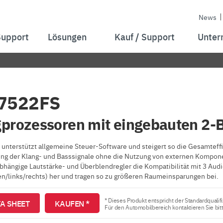
News
Support
Lösungen
Kauf / Support
Unter
7522FS
prozessoren mit eingebauten 2-
 unterstützt allgemeine Steuer-Software und steigert so die Gesamteffiz
ng der Klang- und Basssignale ohne die Nutzung von externen Komponen
bhängige Lautstärke- und Überblendregler die Kompatibilität mit 3 A
en/links/rechts) her und tragen so zu größeren Raumeinsparungen bei.
* Dieses Produkt entspricht der Standardqualifi
A SHEET
KAUFEN *
Für den Automobilbereich kontaktieren Sie bit