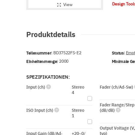
Design Too
View
Produktdetails
Teilenummer
BD37522FS-E2
Status
Empf
|
|
Einheitenmenge
2000
Minimale G
|
SPEZIFIKATIONEN:
Input (ch)
Stereo
Fader (ch/Ad-Sw)
?
4
Fader Range/Step
ISO Input (ch)
Stereo
(dB/dB)
?
?
1
Output Voltage (V,
Input Gain (dB/Ad-
+20~0/
typ)