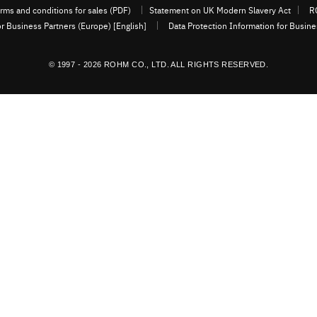
rms and conditions for sales (PDF)
Statement on UK Modern Slavery Act
R
or Business Partners (Europe) [English]
Data Protection Information for Busin
© 1997 - 2026 ROHM CO., LTD. ALL RIGHTS RESERVED.