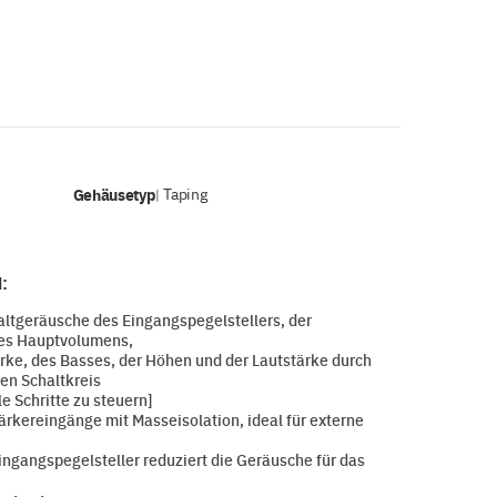
Gehäusetyp
Taping
|
:
tgeräusche des Eingangspegelstellers, der
es Hauptvolumens,
ke, des Basses, der Höhen und der Lautstärke durch
hen Schaltkreis
e Schritte zu steuern]
rkereingänge mit Masseisolation, ideal für externe
ngangspegelsteller reduziert die Geräusche für das