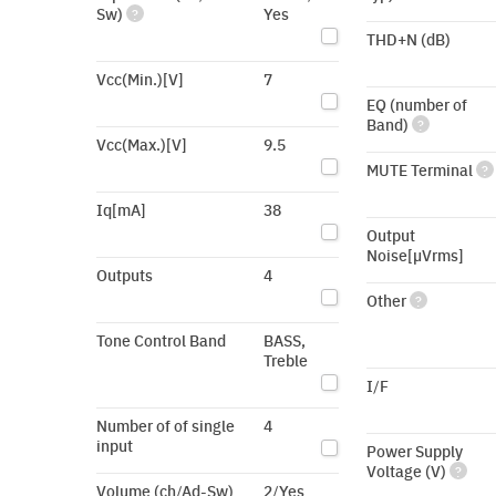
Sw)
Yes
?
THD+N (dB)
Vcc(Min.)[V]
7
EQ (number of
Band)
?
Vcc(Max.)[V]
9.5
MUTE Terminal
?
Iq[mA]
38
Output
Noise[µVrms]
Outputs
4
Other
?
Tone Control Band
BASS,
Treble
I/F
Number of of single
4
input
Power Supply
Voltage (V)
?
Volume (ch/Ad-Sw)
2/Yes