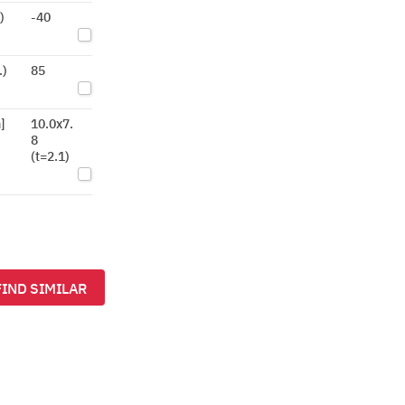
)
-40
.)
85
]
10.0x7.
8
(t=2.1)
FIND SIMILAR