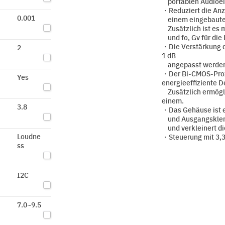
portablen Audioei
・Reduziert die Anz
0.001
einem eingebauten 
Zusätzlich ist es m
und fo, Gv für die 
・Die Verstärkung d
2
1 dB
angepasst werden
・Der Bi-CMOS-Proze
Yes
energieeffiziente D
Zusätzlich ermöglic
einem.
3.8
・Das Gehäuse ist 
und Ausgangsklem
und verkleinert di
Loudne
・Steuerung mit 3,3 
ss
I2C
7.0~9.5