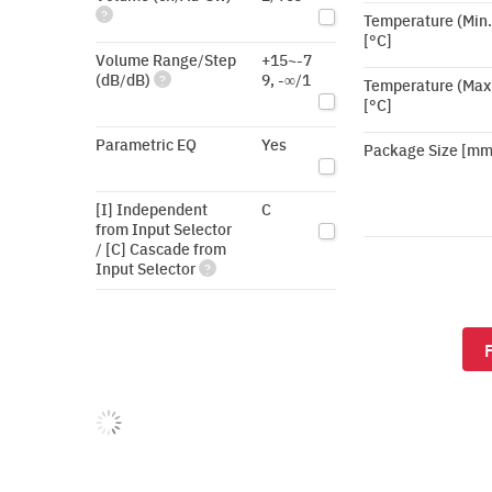
?
Temperature (Min.
[°C]
Volume Range/Step
+15~-7
(dB/dB)
9, -∞/1
?
Temperature (Max
[°C]
Parametric EQ
Yes
Package Size [mm
[I] Independent
C
from Input Selector
/ [C] Cascade from
Input Selector
?