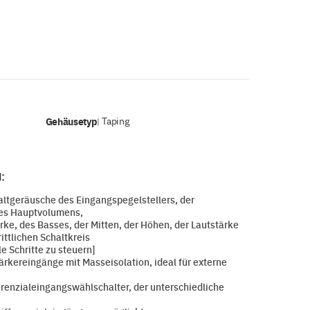
Gehäusetyp
Taping
|
:
tgeräusche des Eingangspegelstellers, der
es Hauptvolumens,
e, des Basses, der Mitten, der Höhen, der Lautstärke
ittlichen Schaltkreis
e Schritte zu steuern]
rkereingänge mit Masseisolation, ideal für externe
renzialeingangswählschalter, der unterschiedliche