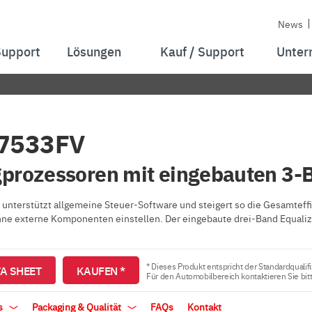
News
Support
Lösungen
Kauf / Support
Unter
7533FV
prozessoren mit eingebauten 3-
 unterstützt allgemeine Steuer-Software und steigert so die Gesamteffiz
hne externe Komponenten einstellen. Der eingebaute drei-Band Equali
* Dieses Produkt entspricht der Standardqualifi
A SHEET
KAUFEN *
Für den Automobilbereich kontaktieren Sie bit
ls
Packaging & Qualität
FAQs
Kontakt