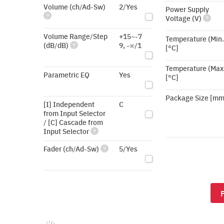
Volume (ch/Ad-Sw)
2/Yes
Power Supply
?
Voltage (V)
?
Volume Range/Step
+15~-7
Temperature (Min.
(dB/dB)
9, -∞/1
?
[°C]
Temperature (Max
Parametric EQ
Yes
[°C]
Package Size [mm
[I] Independent
C
from Input Selector
/ [C] Cascade from
Input Selector
?
Fader (ch/Ad-Sw)
5/Yes
?