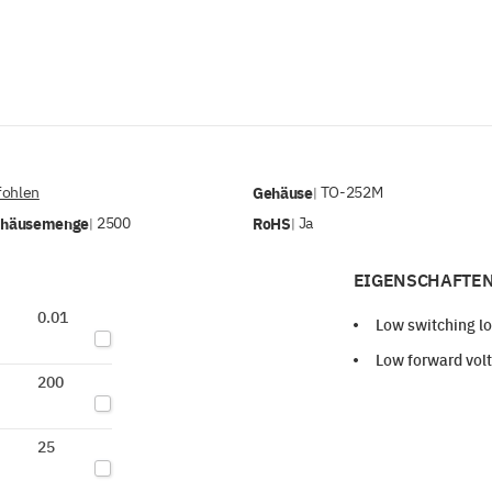
ohlen
Gehäuse
TO-252M
|
ehäusemenge
2500
RoHS
Ja
|
|
EIGENSCHAFTEN
0.01
Low switching l
Low forward vol
200
25