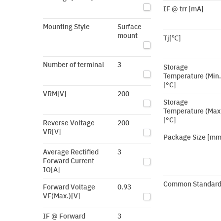
IF @ trr [mA]
Mounting Style
Surface
mount
Tj[℃]
Number of terminal
3
Storage
Temperature (Min.
[°C]
VRM[V]
200
Storage
Temperature (Max
[°C]
Reverse Voltage
200
VR[V]
Package Size [mm
Average Rectified
3
Forward Current
IO[A]
Common Standar
Forward Voltage
0.93
VF(Max.)[V]
IF @ Forward
3