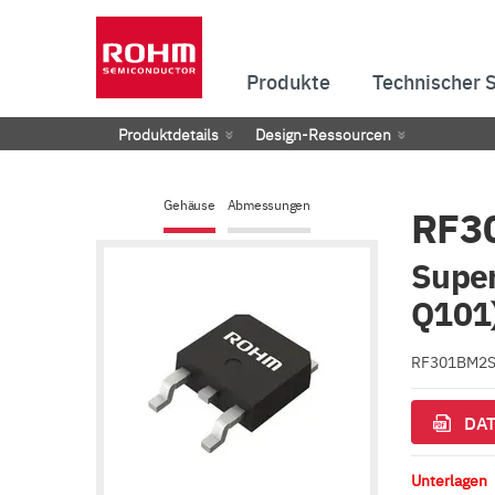
Produkte
Technischer 
Produktdetails
Design-Ressourcen
Gehäuse
Abmessungen
RF3
Super
Q101
RF301BM2SFH
DAT
Unterlagen