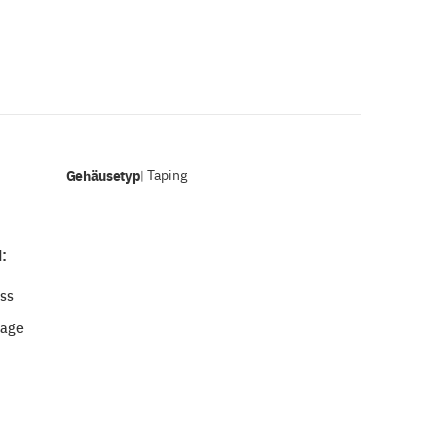
Gehäusetyp
Taping
|
:
oss
tage