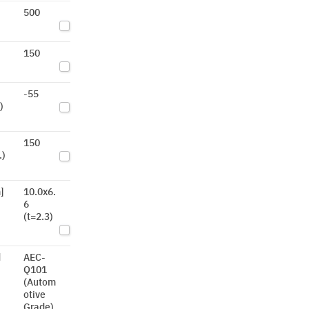
500
150
-55
)
150
.)
]
10.0x6.
6
(t=2.3)
d
AEC-
Q101
(Autom
otive
Grade)