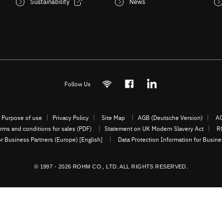
Sustainability
News
Follow Us
Purpose of use
Privacy Policy
Site Map
AGB (Deutsche Version)
AG
rms and conditions for sales (PDF)
Statement on UK Modern Slavery Act
R
or Business Partners (Europe) [English]
Data Protection Information for Busin
© 1997 - 2026 ROHM CO., LTD. ALL RIGHTS RESERVED.