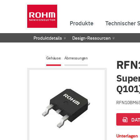
Produkte
Technischer 
Produktdetails
Design-Ressourcen
Gehäuse
Abmessungen
RFN
Super
Q101
RFN10BM6SFH
DAT
Unterlagen