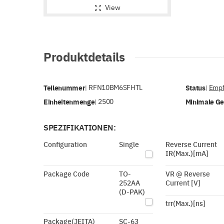
View
Produktdetails
Teilenummer
RFN10BM6SFHTL
Status
Empf
|
|
Einheitenmenge
2500
Minimale G
|
SPEZIFIKATIONEN:
Configuration
Single
Reverse Current
IR(Max.)[mA]
Package Code
TO-
VR @ Reverse
252AA
Current [V]
(D-PAK)
trr(Max.)[ns]
Package(JEITA)
SC-63