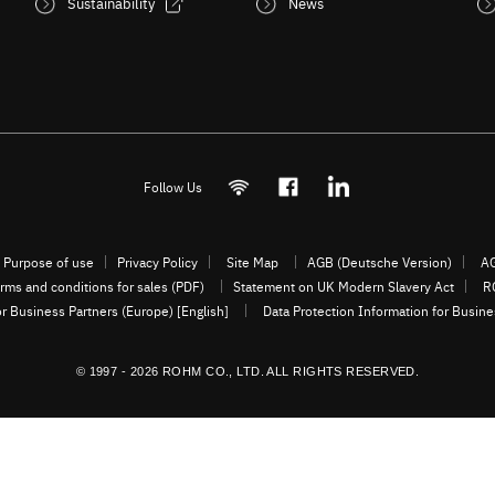
Sustainability
News
Follow Us
Purpose of use
Privacy Policy
Site Map
AGB (Deutsche Version)
AG
rms and conditions for sales (PDF)
Statement on UK Modern Slavery Act
R
or Business Partners (Europe) [English]
Data Protection Information for Busin
© 1997 - 2026 ROHM CO., LTD. ALL RIGHTS RESERVED.