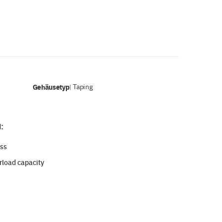
Gehäusetyp
Taping
|
:
oss
rload capacity