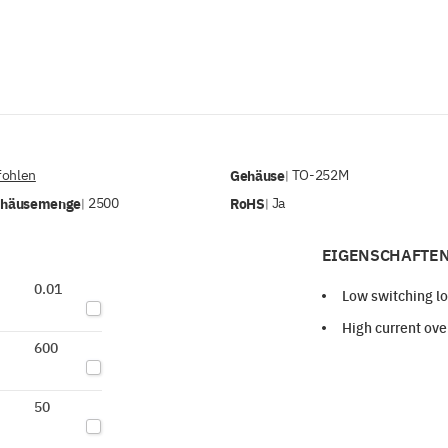
ohlen
Gehäuse
TO-252M
|
ehäusemenge
2500
RoHS
Ja
|
|
EIGENSCHAFTEN
0.01
Low switching l
High current ove
600
50