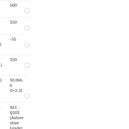
500
150
-55
)
150
.)
]
10.0x6.
6
(t=2.3)
d
AEC-
Q101
(Autom
otive
Grade)