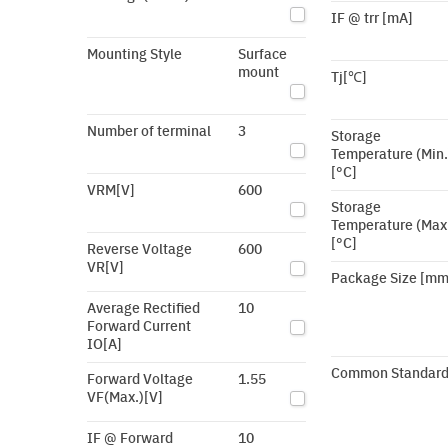
IF @ trr [mA]
Mounting Style
Surface
mount
Tj[℃]
Number of terminal
3
Storage
Temperature (Min.
[°C]
VRM[V]
600
Storage
Temperature (Max
[°C]
Reverse Voltage
600
VR[V]
Package Size [mm
Average Rectified
10
Forward Current
IO[A]
Common Standar
Forward Voltage
1.55
VF(Max.)[V]
IF @ Forward
10