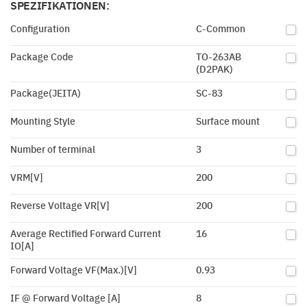
SPEZIFIKATIONEN:
Configuration
C-Common
Package Code
TO-263AB
(D2PAK)
Package(JEITA)
SC-83
Mounting Style
Surface mount
Number of terminal
3
VRM[V]
200
Reverse Voltage VR[V]
200
Average Rectified Forward Current
16
IO[A]
Forward Voltage VF(Max.)[V]
0.93
IF @ Forward Voltage [A]
8