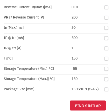
Reverse Current IR(Max.)[mA]
0.01
VR @ Reverse Current [V]
200
trr(Max.)[ns]
30
IF @ trr [mA]
500
IR @ trr [A]
1
Tj[℃]
150
Storage Temperature (Min.)[°C]
-55
Storage Temperature (Max.)[°C]
150
Package Size [mm]
13.1x10.1 (t=4.7)
FIND SIMILAR