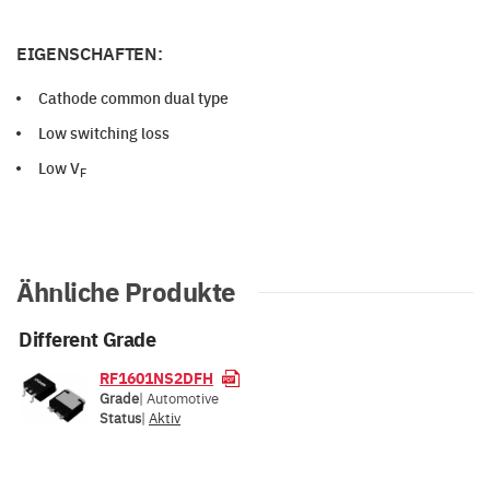
EIGENSCHAFTEN:
Cathode common dual type
Low switching loss
Low V
F
Ähnliche Produkte
Different Grade
RF1601NS2DFH
Grade
| Automotive
Status
|
Aktiv