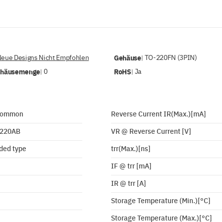
Neue Designs Nicht Empfohlen
Gehäuse
TO-220FN (3PIN)
|
ehäusemenge
0
RoHS
Ja
|
|
Common
Reverse Current IR(Max.)[mA]
220AB
VR @ Reverse Current [V]
ded type
trr(Max.)[ns]
IF @ trr [mA]
IR @ trr [A]
Storage Temperature (Min.)[°C]
Storage Temperature (Max.)[°C]