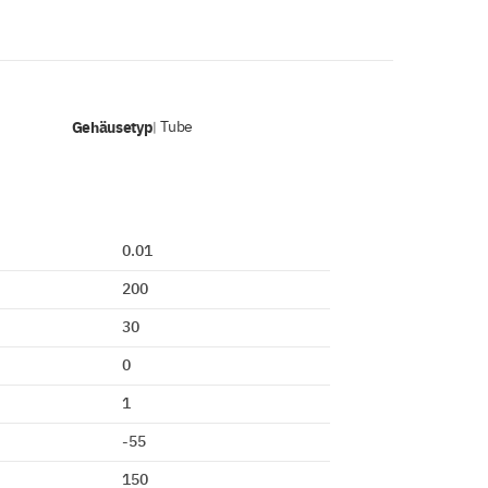
Gehäusetyp
Tube
|
0.01
200
30
0
1
-55
150