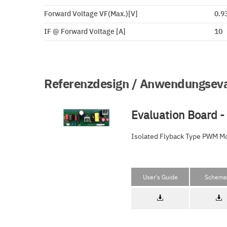
Forward Voltage VF(Max.)[V]
0.9
IF @ Forward Voltage [A]
10
Referenzdesign / Anwendungseva
Evaluation Board
Isolated Flyback Type PWM M
User's Guide
Schemat