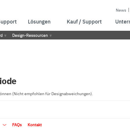
News
Support
Lösungen
Kauf / Support
Unter
rd
Design-Ressourcen
iode
 können (Nicht empfohlen für Designabweichungen).
t
FAQs
Kontakt