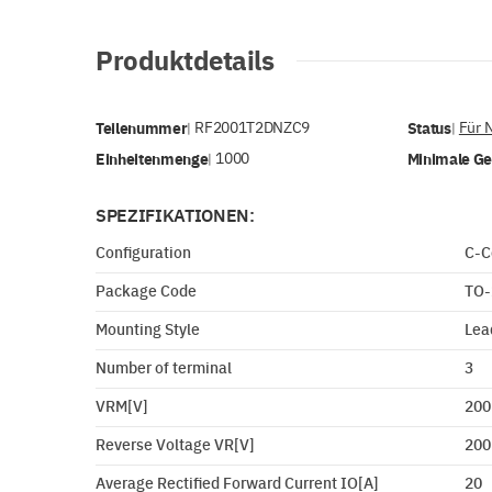
Produktdetails
Teilenummer
RF2001T2DNZC9
Status
Für 
|
|
Einheitenmenge
1000
Minimale G
|
SPEZIFIKATIONEN:
Configuration
C-
Package Code
TO-
Mounting Style
Lea
Number of terminal
3
VRM[V]
200
Reverse Voltage VR[V]
200
Average Rectified Forward Current IO[A]
20