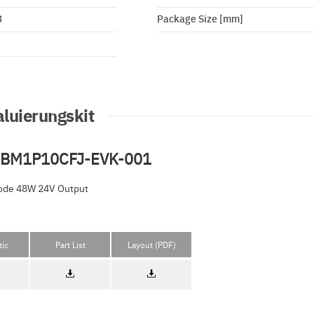
3
Package Size [mm]
luierungskit
 - BM1P10CFJ-EVK-001
ode 48W 24V Output
ic
Part List
Layout (PDF)