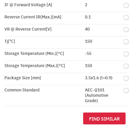
IF @ Forward Voltage [A]
2
Reverse Current IR(Max.)[mA]
0.1
VR @ Reverse Current[V]
40
Tj[℃]
150
Storage Temperature (Min.)[°C]
-55
Storage Temperature (Max.)[°C]
150
Package Size [mm]
3.5x1.6 (t=0.9)
Common Standard
AEC-Q101
(Automotive
Grade)
FIND SIMILAR