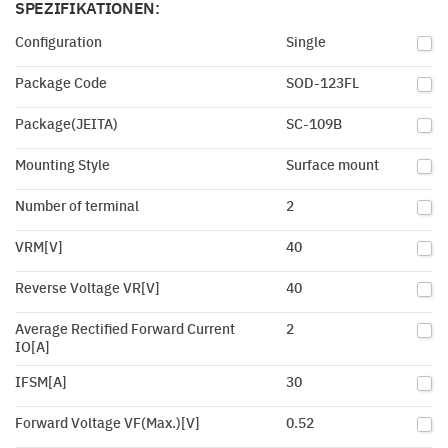
SPEZIFIKATIONEN:
Configuration
Single
Package Code
SOD-123FL
Package(JEITA)
SC-109B
Mounting Style
Surface mount
Number of terminal
2
VRM[V]
40
Reverse Voltage VR[V]
40
Average Rectified Forward Current
2
IO[A]
IFSM[A]
30
Forward Voltage VF(Max.)[V]
0.52