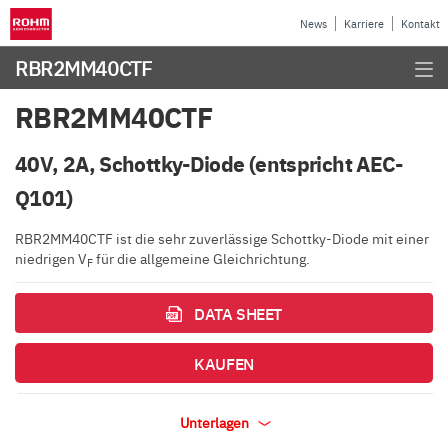
News
Karriere
Kontakt
RBR2MM40CTF
RBR2MM40CTF
40V, 2A, Schottky-Diode (entspricht AEC-
Q101)
RBR2MM40CTF ist die sehr zuverlässige Schottky-Diode mit einer
niedrigen V
für die allgemeine Gleichrichtung.
F
DATA SHEET
KAUFEN
Unterlagen