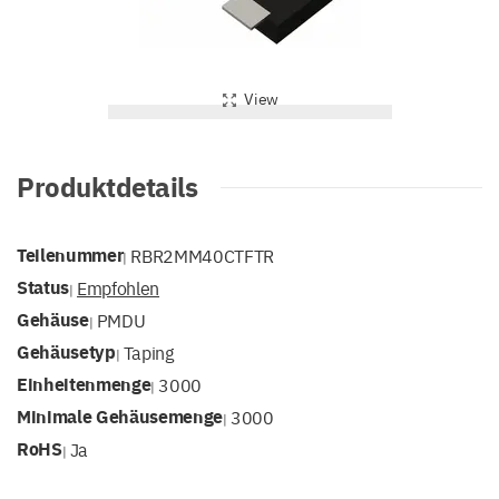
View
Produktdetails
Teilenummer
RBR2MM40CTFTR
|
Status
Empfohlen
|
Gehäuse
PMDU
|
Gehäusetyp
Taping
|
Einheitenmenge
3000
|
Minimale Gehäusemenge
3000
|
RoHS
Ja
|