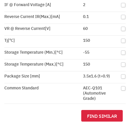
IF @ Forward Voltage [A]
2
Reverse Current IR(Max.)[mA]
0.1
VR @ Reverse Current[V]
60
Tj[℃]
150
Storage Temperature (Min.)[°C]
-55
Storage Temperature (Max.)[°C]
150
Package Size [mm]
3.5x1.6 (t=0.9)
Common Standard
AEC-Q101
(Automotive
Grade)
FIND SIMILAR