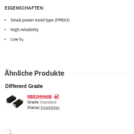
EIGENSCHAFTEN:
Small power mold type (PMDU)
High reliability
Low V
F
Ähnliche Produkte
Different Grade
RBR2MM60B
Grade
| Standard
Status
|
Empfohlen