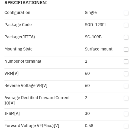
SPEZIFIKATIONEN:
Configuration
Single
Package Code
SOD-123FL
Package(JEITA)
SC-109B
Mounting Style
Surface mount
Number of terminal
2
VRM[V]
60
Reverse Voltage VR[V]
60
Average Rectified Forward Current
2
IO[A]
IFSM[A]
30
Forward Voltage VF(Max.)[V]
0.58