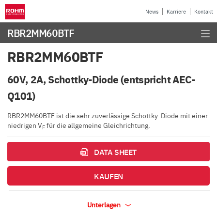
News
Karriere
Kontakt
RBR2MM60BTF
RBR2MM60BTF
60V, 2A, Schottky-Diode (entspricht AEC-
Q101)
RBR2MM60BTF ist die sehr zuverlässige Schottky-Diode mit einer
niedrigen V
für die allgemeine Gleichrichtung.
F
DATA SHEET
KAUFEN
Unterlagen