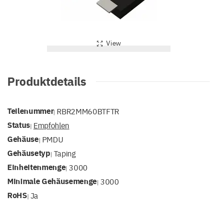
View
Produktdetails
Teilenummer
RBR2MM60BTFTR
|
Status
Empfohlen
|
Gehäuse
PMDU
|
Gehäusetyp
Taping
|
Einheitenmenge
3000
|
Minimale Gehäusemenge
3000
|
RoHS
Ja
|