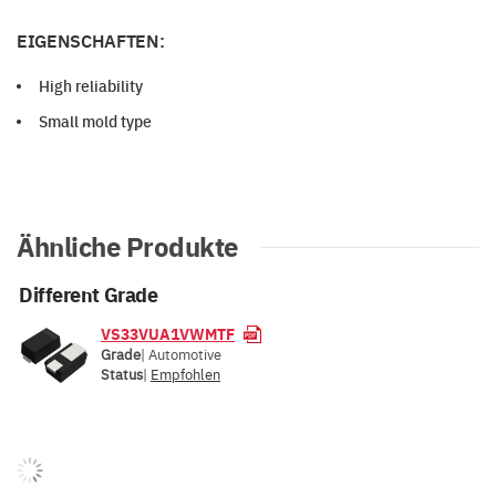
EIGENSCHAFTEN:
High reliability
Small mold type
Ähnliche Produkte
Different Grade
VS33VUA1VWMTF
Grade
| Automotive
Status
|
Empfohlen