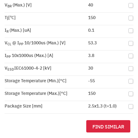
V
(Max.) [V]
40
BR
Tj[℃]
150
I
(Max.) [uA]
0.1
R
V
@ I
10/1000us (Max.) [V]
53.3
CL
PP
I
10x1000us (Max.) [A]
3.8
PP
V
IEC61000-4-2 [kV]
30
ESD
Storage Temperature (Min.)[°C]
-55
Storage Temperature (Max.)[°C]
150
Package Size [mm]
2.5x1.3 (t=1.0)
FIND SIMILAR