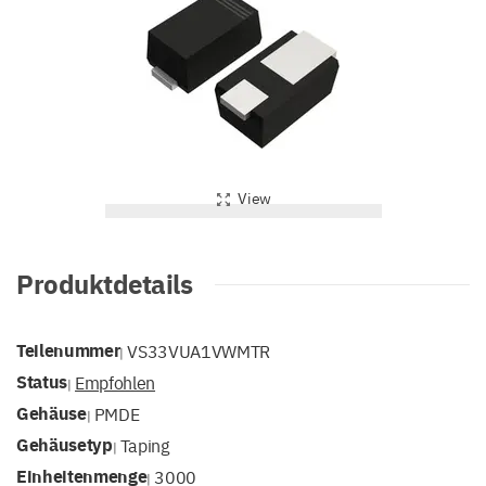
View
Produktdetails
Teilenummer
VS33VUA1VWMTR
|
Status
Empfohlen
|
Gehäuse
PMDE
|
Gehäusetyp
Taping
|
Einheitenmenge
3000
|