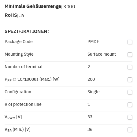
Minimale Gehäusemenge
3000
|
RoHS
Ja
|
SPEZIFIKATIONEN:
Package Code
PMDE
Mounting Style
Surface mount
Number of terminal
2
P
@ 10/1000us (Max.) [W]
200
PP
Configuration
Single
# of protection line
1
V
[V]
33
RWM
V
(Min.) [V]
36
BR