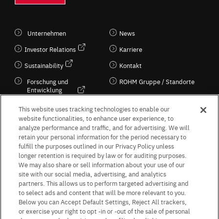
Unternehmen
News
Investor Relations
Karriere
Sustainability
Kontakt
Forschung und
ROHM Gruppe / Standorte
Entwicklung
Kultur / Wirtschaft
This website uses tracking technologies to enable our
website functionalities, to enhance user experience, to
analyze performance and traffic, and for advertising. We will
retain your personal information for the period necessary to
Follow Us
fulfill the purposes outlined in our Privacy Policy unless
longer retention is required by law or for auditing purposes.
We may also share or sell information about your use of our
site with our social media, advertising, and analytics
partners. This allows us to perform targeted advertising and
to select ads and content that will be more relevant to you.
Terms & Conditions
Purpose of use
Privacy Policy
Site Map
Below you can Accept Default Settings, Reject All trackers,
AGB (Deutsche Version)
AGB (Englische Version)
or exercise your right to opt -in or -out of the sale of personal
Impressum
Standard terms and conditions for sales (PDF)