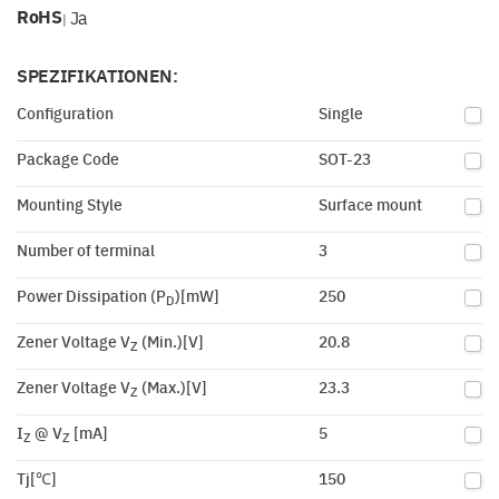
RoHS
Ja
|
SPEZIFIKATIONEN:
Configuration
Single
Package Code
SOT-23
Mounting Style
Surface mount
Number of terminal
3
Power Dissipation (P
)[mW]
250
D
Zener Voltage V
(Min.)[V]
20.8
Z
Zener Voltage V
(Max.)[V]
23.3
Z
I
@ V
[mA]
5
Z
Z
Tj[℃]
150