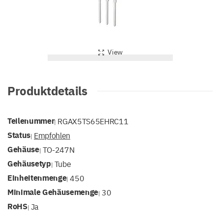
View
Produktdetails
Teilenummer
RGAX5TS65EHRC11
|
Status
Empfohlen
|
Gehäuse
TO-247N
|
Gehäusetyp
Tube
|
Einheitenmenge
450
|
Minimale Gehäusemenge
30
|
RoHS
Ja
|