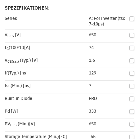
SPEZIFIKATIONEN:
Series
A: For inverter (tsc
7-10µs)
V
[V]
650
CES
I
(100°C)[A]
74
C
V
(Typ.) [V]
1.6
CE(sat)
tf(Typ.) [ns]
129
tsc(Min.) [us]
7
Built-in Diode
FRD
Pd [W]
333
BV
(Min.)[V]
650
CES
Storage Temperature (Min.)[°C]
-55