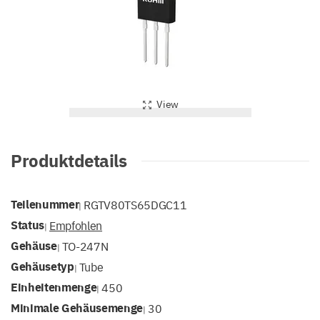
View
Produktdetails
Teilenummer
RGTV80TS65DGC11
|
Status
Empfohlen
|
Gehäuse
TO-247N
|
Gehäusetyp
Tube
|
Einheitenmenge
450
|
Minimale Gehäusemenge
30
|