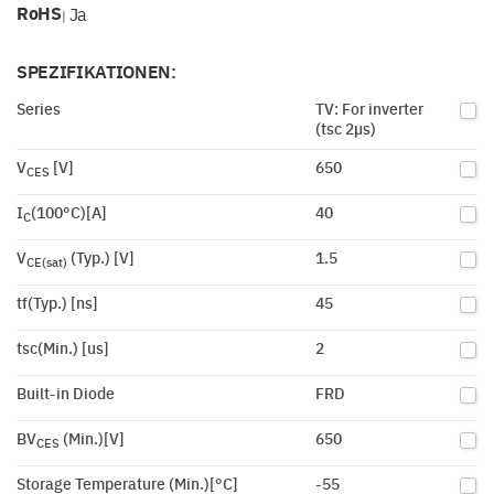
RoHS
Ja
|
SPEZIFIKATIONEN:
Series
TV: For inverter
(tsc 2µs)
V
[V]
650
CES
I
(100°C)[A]
40
C
V
(Typ.) [V]
1.5
CE(sat)
tf(Typ.) [ns]
45
tsc(Min.) [us]
2
Built-in Diode
FRD
BV
(Min.)[V]
650
CES
Storage Temperature (Min.)[°C]
-55