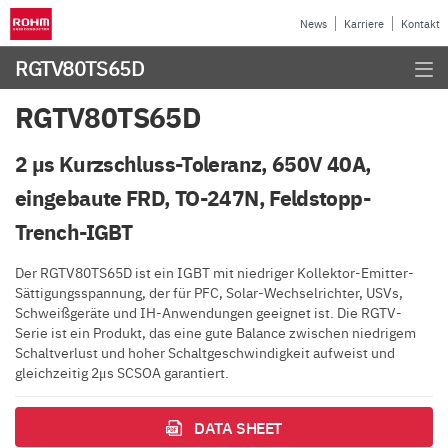
News
Karriere
Kontakt
RGTV80TS65D
RGTV80TS65D
2 µs Kurzschluss-Toleranz, 650V 40A,
eingebaute FRD, TO-247N, Feldstopp-
Trench-IGBT
Der RGTV80TS65D ist ein IGBT mit niedriger Kollektor-Emitter-
Sättigungsspannung, der für PFC, Solar-Wechselrichter, USVs,
Schweißgeräte und IH-Anwendungen geeignet ist. Die RGTV-
Serie ist ein Produkt, das eine gute Balance zwischen niedrigem
Schaltverlust und hoher Schaltgeschwindigkeit aufweist und
gleichzeitig 2μs SCSOA garantiert.
DATA SHEET