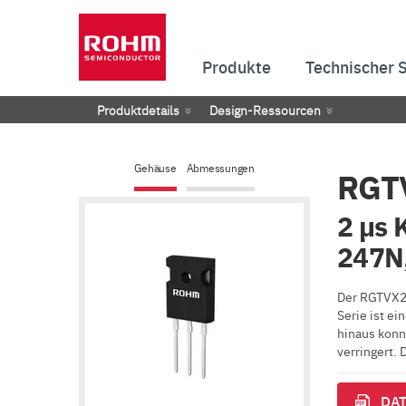
Produkte
Technischer 
Produktdetails
Design-Ressourcen
Gehäuse
Abmessungen
RGT
2 µs 
247N,
Der RGTVX2T
Serie ist ei
hinaus konn
verringert. 
DAT