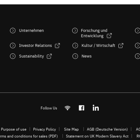
Unternehmen
Forschung und
Entwicklung
Investor Relations
Kultur / Wirtschaft
Sustainability
News
Follow Us
Purpose of use
Privacy Policy
Site Map
AGB (Deutsche Version)
AG
rms and conditions for sales (PDF)
Statement on UK Modern Slavery Act
R