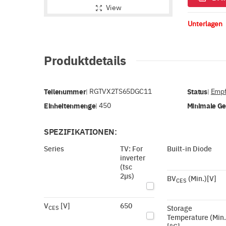
View
Unterlagen
Produktdetails
Teilenummer
RGTVX2TS65DGC11
Status
Empf
|
|
Einheitenmenge
450
Minimale G
|
SPEZIFIKATIONEN:
Series
TV: For
Built-in Diode
inverter
(tsc
2µs)
BV
(Min.)[V]
CES
V
[V]
650
Storage
CES
Temperature (Min.