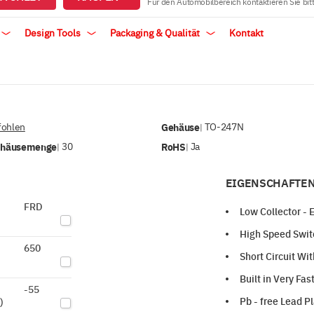
Für den Automobilbereich kontaktieren Sie bit
Design Tools
Packaging & Qualität
Kontakt
ohlen
Gehäuse
TO-247N
|
ehäusemenge
30
RoHS
Ja
|
|
EIGENSCHAFTEN
FRD
Low Collector - 
High Speed Swit
650
Short Circuit Wi
Built in Very Fa
-55
Pb - free Lead P
)