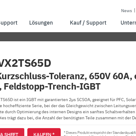
News
Support
Lösungen
Kauf / Support
Unter
VX2TS65D
Kurzschluss-Toleranz, 650V 60A,
 Feldstopp-Trench-IGBT
S65D ist ein IGBT mit garantierten 2µs SCSOA, geeignet für PFC, Sol
ne hocheffiziente Serie, bei der das Gleichgewicht zwischen Leitungsver
te durch Optimierung des internen Designs ein sanftes Schaltverhalte
Dies trägt dazu bei, die Anzahl der benötigten Teile zusammen mit der D
* Dieses Produkt entspricht der Standardqualifi
A SHEET
KAUFEN *