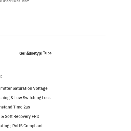
te unser Sales-Team.
Gehäusetyp
Tube
|
:
Emitter Saturation Voltage
ching & Low Switching Loss
thstand Time 2μs
st & Soft Recovery FRD
lating ; RoHS Compliant