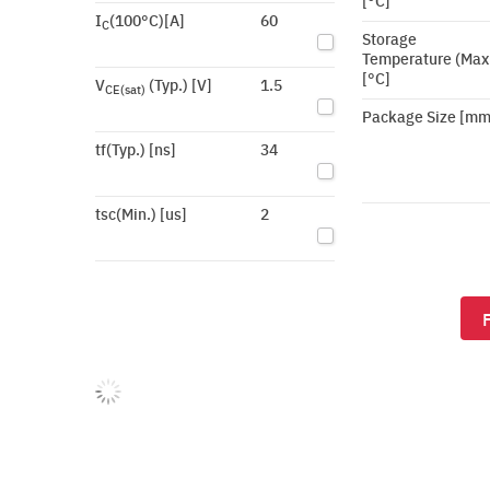
[°C]
I
(100°C)[A]
60
C
Storage
Temperature (Max
[°C]
V
(Typ.) [V]
1.5
CE(sat)
Package Size [mm
tf(Typ.) [ns]
34
tsc(Min.) [us]
2