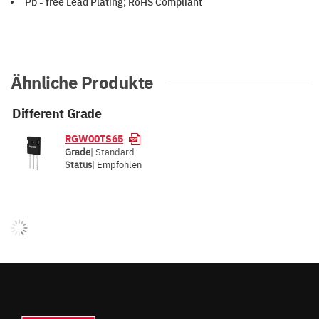
Pb - free Lead Plating; RoHS Compliant
Ähnliche Produkte
Different Grade
RGW00TS65
Grade
| Standard
Status
|
Empfohlen