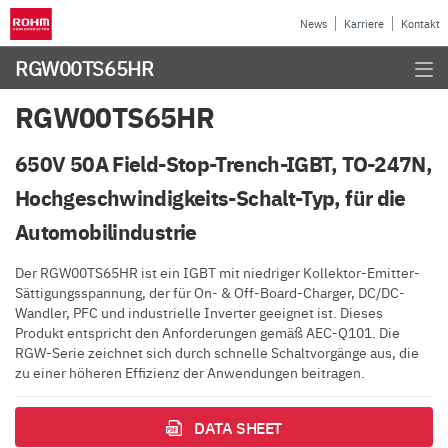
News
Karriere
Kontakt
RGW00TS65HR
RGW00TS65HR
650V 50A Field-Stop-Trench-IGBT, TO-247N,
Hochgeschwindigkeits-Schalt-Typ, für die
Automobilindustrie
Der RGW00TS65HR ist ein IGBT mit niedriger Kollektor-Emitter-
Sättigungsspannung, der für On- & Off-Board-Charger, DC/DC-
Wandler, PFC und industrielle Inverter geeignet ist. Dieses
Produkt entspricht den Anforderungen gemäß AEC-Q101. Die
RGW-Serie zeichnet sich durch schnelle Schaltvorgänge aus, die
zu einer höheren Effizienz der Anwendungen beitragen.
DATA SHEET