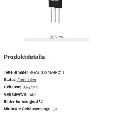
View
Produktdetails
Teilenummer
RGW00TS65HRC11
|
Status
Empfohlen
|
Gehäuse
TO-247N
|
Gehäusetyp
Tube
|
Einheitenmenge
450
|
Minimale Gehäusemenge
30
|