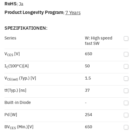
RoHS
Ja
|
Product Longevity Program
7 Years
|
SPEZIFIKATIONEN:
Series
W: High speed
fast SW
V
[V]
650
CES
I
(100°C)[A]
50
C
V
(Typ.) [V]
1.5
CE(sat)
tf(Typ.) [ns]
37
Built-in Diode
-
Pd [W]
254
BV
(Min.)[V]
650
CES