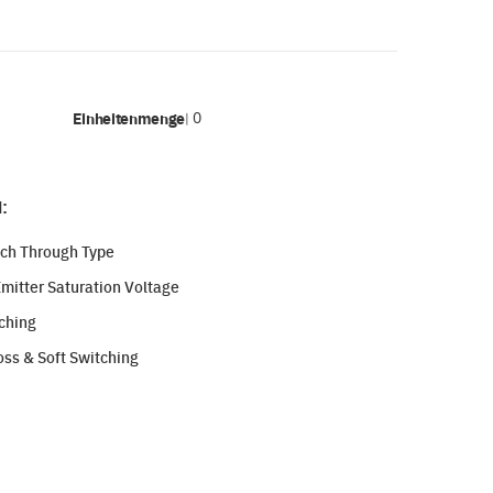
Einheitenmenge
0
|
:
nch Through Type
Emitter Saturation Voltage
ching
ss & Soft Switching