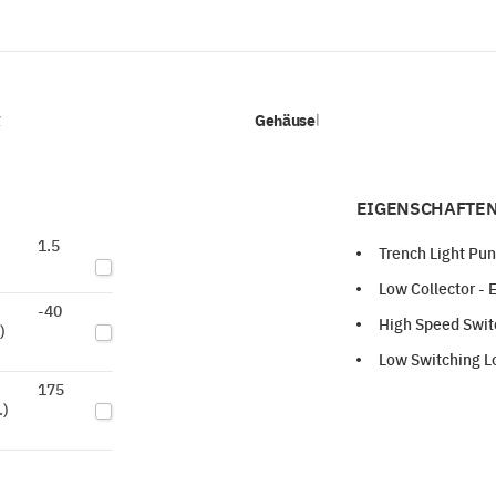
v
Gehäuse
|
EIGENSCHAFTEN
1.5
Trench Light Pu
Low Collector - 
-40
High Speed Swit
)
Low Switching Lo
175
.)