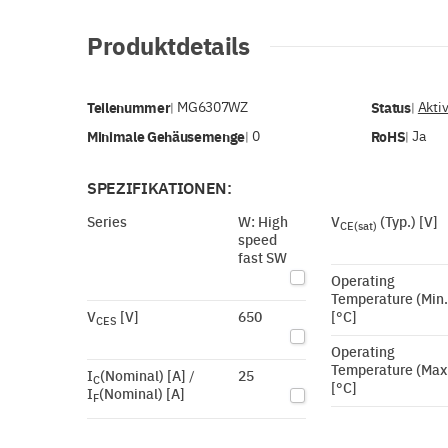
Produktdetails
Teilenummer
MG6307WZ
Status
Akti
|
|
Minimale Gehäusemenge
0
RoHS
Ja
|
|
SPEZIFIKATIONEN:
Series
W: High
V
(Typ.) [V]
CE(sat)
speed
fast SW
Operating
Temperature (Min.
V
[V]
650
[°C]
CES
Operating
Temperature (Max
I
(Nominal) [A] /
25
C
[°C]
I
(Nominal) [A]
F