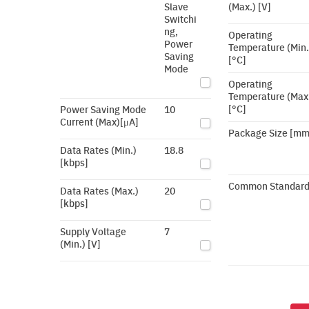
Slave
(Max.) [V]
Switchi
ng,
Operating
Power
Temperature (Min.
Saving
[°C]
Mode
Operating
Temperature (Max
[°C]
Power Saving Mode
10
Current (Max)[μA]
Package Size [mm
Data Rates (Min.)
18.8
[kbps]
Common Standar
Data Rates (Max.)
20
[kbps]
Supply Voltage
7
(Min.) [V]