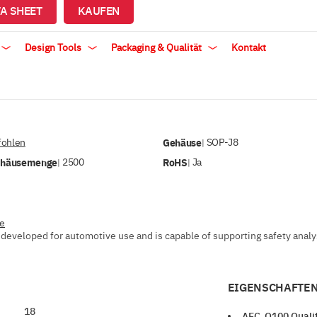
A SHEET
KAUFEN
Design Tools
Packaging & Qualität
Kontakt
ohlen
Gehäuse
SOP-J8
|
ehäusemenge
2500
RoHS
Ja
|
|
ve
developed for automotive use and is capable of supporting safety analysi
EIGENSCHAFTEN
18
AEC-Q100 Qualif