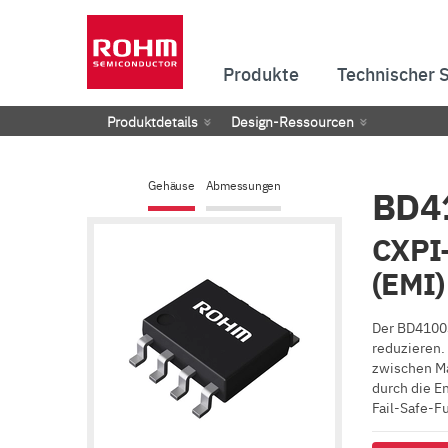
Produkte
Technischer 
Produktdetails
Design-Ressourcen
Gehäuse
Abmessungen
BD4
CXPI-
(EMI)
Der BD4100
reduzieren.
zwischen Ma
durch die E
Fail-Safe-F