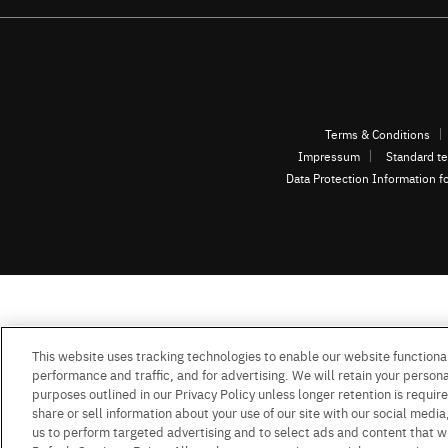
Terms & Conditions
Impressum
Standard te
Data Protection Information f
This website uses tracking technologies to enable our website functional
performance and traffic, and for advertising. We will retain your personal
purposes outlined in our Privacy Policy unless longer retention is requi
share or sell information about your use of our site with our social media
us to perform targeted advertising and to select ads and content that w