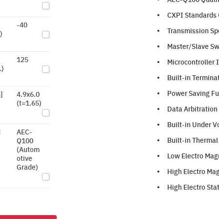
CXPI Standards 
-40
Transmission Sp
)
Master/Slave Sw
125
Microcontroller 
.)
Built-in Termina
Power Saving Fu
]
4.9x6.0
(t=1.65)
Data Arbitration
Built-in Under 
d
AEC-
Built-in Therma
Q100
(Autom
Low Electro Mag
otive
Grade)
High Electro Mag
High Electro St