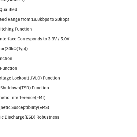
Qualified
eed Range from 18.8kbps to 20kbps
itching Function
Interface Corresponds to 3.3V / 5.0V
tor(30kΩ(Typ))
nction
 Function
Voltage Lockout(UVLO) Function
l Shutdown(TSD) Function
netic Interference(EMI)
netic Susceptibility(EMS)
atic Discharge(ESD) Robustness