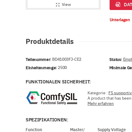
DAT
View
Unterlagen
Produktdetails
Teilenummer
BD41003FJ-CE2
Status
Empf
|
|
Einheitenmenge
2500
Minimale G
|
FUNKTIONALEN SICHERHEIT:
Kategorie :
FS supporti
A product that has been 
Mehr erfahren
SPEZIFIKATIONEN:
Function
Master/
Supply Voltage