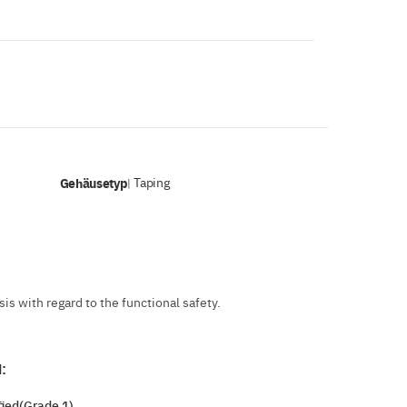
Gehäusetyp
Taping
|
s with regard to the functional safety.
:
ied(Grade 1)