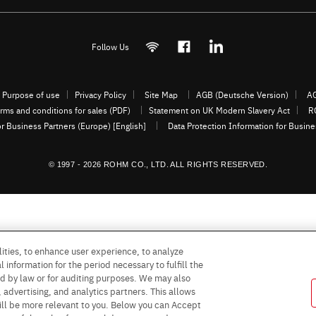
Follow Us
Purpose of use
Privacy Policy
Site Map
AGB (Deutsche Version)
AG
rms and conditions for sales (PDF)
Statement on UK Modern Slavery Act
R
or Business Partners (Europe) [English]
Data Protection Information for Busin
© 1997 - 2026 ROHM CO., LTD. ALL RIGHTS RESERVED.
ities, to enhance user experience, to analyze
 information for the period necessary to fulfill the
red by law or for auditing purposes. We may also
, advertising, and analytics partners. This allows
ill be more relevant to you. Below you can Accept