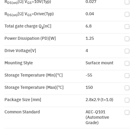
R
[Ω] V
=10V(Typ)
0.027
DS(on)
GS
R
[Ω] V
=Drive(Typ)
0.04
DS(on)
GS
Total gate charge Q
[nC]
6.8
g
Power Dissipation (PD)[W]
1.25
Drive Voltage[V]
4
Mounting Style
Surface mount
Storage Temperature (Min)[℃]
-55
Storage Temperature (Max)[℃]
150
Package Size [mm]
2.8x2.9 (t=1.0)
Common Standard
AEC-Q101
(Automotive
Grade)