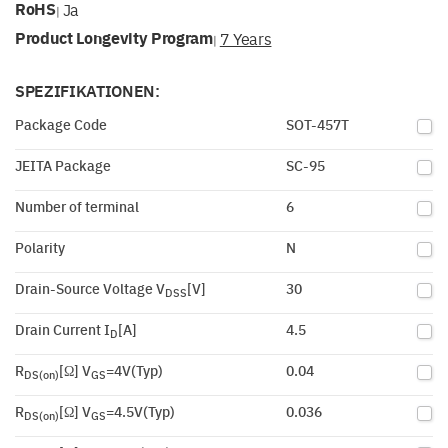
RoHS
Ja
|
Product Longevity Program
7 Years
|
SPEZIFIKATIONEN:
Package Code
SOT-457T
JEITA Package
SC-95
Number of terminal
6
Polarity
N
Drain-Source Voltage V
[V]
30
DSS
Drain Current I
[A]
4.5
D
R
[Ω] V
=4V(Typ)
0.04
DS(on)
GS
R
[Ω] V
=4.5V(Typ)
0.036
DS(on)
GS