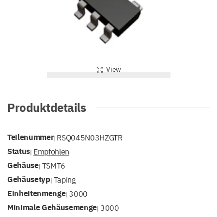
View
Produktdetails
Teilenummer
RSQ045N03HZGTR
|
Status
Empfohlen
|
Gehäuse
TSMT6
|
Gehäusetyp
Taping
|
Einheitenmenge
3000
|
Minimale Gehäusemenge
3000
|