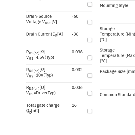
Mounting Style
Drain-Source
-60
Voltage V
[V]
DSS
Storage
Drain Current I
[A]
-36
Temperature (Min
D
[℃]
Storage
R
[Ω]
0.036
DS(on)
Temperature (Max
V
=4.5V(Typ)
GS
[℃]
R
[Ω]
0.032
Package Size [mm
DS(on)
V
=10V(Typ)
GS
R
[Ω]
0.036
DS(on)
V
=Drive(Typ)
Common Standar
GS
Total gate charge
16
Q
[nC]
g