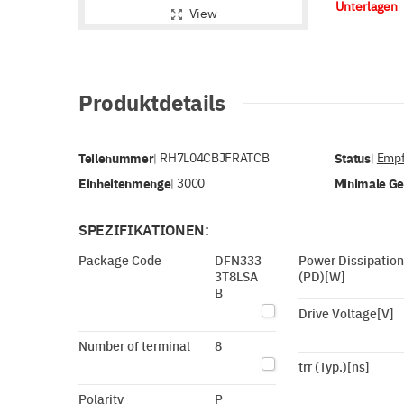
Unterlagen
View
Produktdetails
Teilenummer
RH7L04CBJFRATCB
Status
Empf
|
|
Einheitenmenge
3000
Minimale G
|
SPEZIFIKATIONEN:
Package Code
DFN333
Power Dissipation
3T8LSA
(PD)[W]
B
Drive Voltage[V]
Number of terminal
8
trr (Typ.)[ns]
Polarity
P