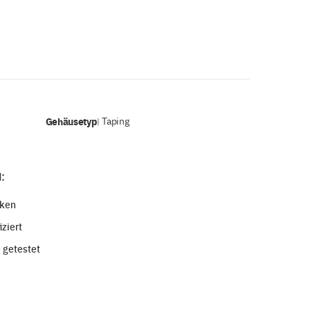
Gehäusetyp
Taping
|
:
nken
ziert
 getestet