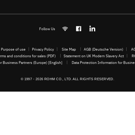
Follow Us
Purpose of use
Privacy Policy
Site Map
AGB (Deutsche Version)
AG
rms and conditions for sales (PDF)
Statement on UK Modern Slavery Act
R
or Business Partners (Europe) [English]
Data Protection Information for Busin
© 1997 - 2026 ROHM CO., LTD. ALL RIGHTS RESERVED.