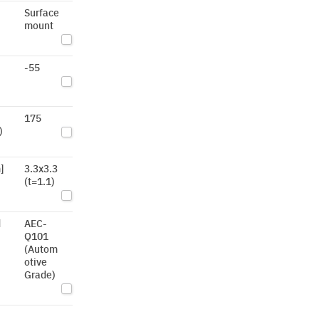
Surface
mount
-55
)
175
)
]
3.3x3.3
(t=1.1)
d
AEC-
Q101
(Autom
otive
Grade)