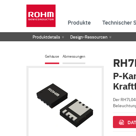
Produkte
Technischer 
Produktdetails
Design-Ressourcen
Gehäuse
Abmessungen
RH7
P-Ka
Kraft
Der RH7L04C
Beleuchtung
DAT