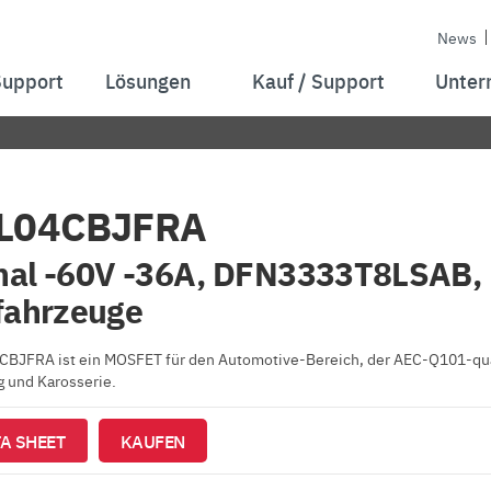
News
Support
Lösungen
Kauf / Support
Unter
L04CBJFRA
nal -60V -36A, DFN3333T8LSAB,
fahrzeuge
BJFRA ist ein MOSFET für den Automotive-Bereich, der AEC-Q101-qualif
 und Karosserie.
A SHEET
KAUFEN