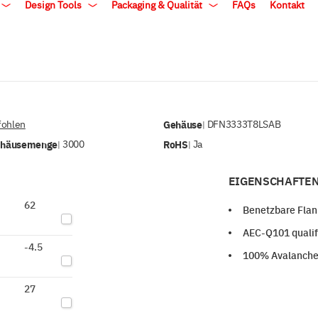
Design Tools
Packaging & Qualität
FAQs
Kontakt
ohlen
Gehäuse
DFN3333T8LSAB
|
ehäusemenge
3000
RoHS
Ja
|
|
EIGENSCHAFTEN
62
Benetzbare Fla
AEC-Q101 qualifi
-4.5
100% Avalanche
27