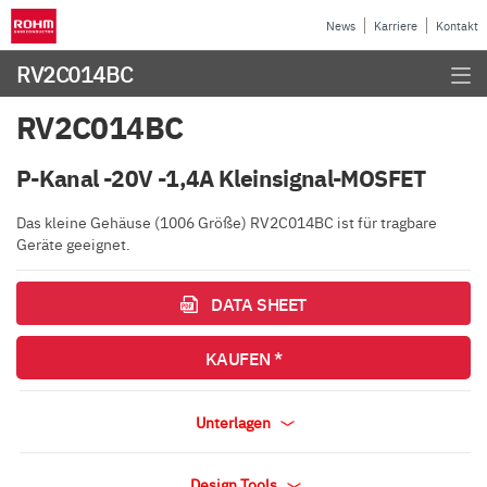
News
Karriere
Kontakt
RV2C014BC
RV2C014BC
P-Kanal -20V -1,4A Kleinsignal-MOSFET
Das kleine Gehäuse (1006 Größe) RV2C014BC ist für tragbare
Geräte geeignet.
DATA SHEET
KAUFEN *
Unterlagen
Design Tools