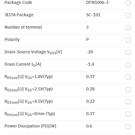
Package Code
DFN1006-3
JEITA Package
SC-101
Number of terminal
3
Polarity
P
Drain-Source Voltage V
[V]
-20
DSS
Drain Current I
[A]
-1.4
D
R
[Ω] V
=1.8V(Typ)
0.37
DS(on)
GS
R
[Ω] V
=2.5V(Typ)
0.28
DS(on)
GS
R
[Ω] V
=4.5V(Typ)
0.22
DS(on)
GS
R
[Ω] V
=Drive (Typ)
0.37
DS(on)
GS
Power Dissipation (PD)[W]
0.6