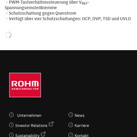
・PWM-Tastverhältnissteuerung über V
-
REF
Spannungseinstellklemme
・Schutzschaltung gegen Querstrom
・Verfügt über vier Schutzschaltungen: OCP, OVP, TSD und UVLO
Unternehmen
News
Investor Relations
Karriere
Sustainability
Kontakt