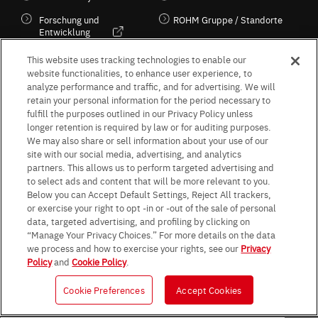
Forschung und
ROHM Gruppe / Standorte
Entwicklung
Kultur / Wirtschaft
This website uses tracking technologies to enable our
website functionalities, to enhance user experience, to
analyze performance and traffic, and for advertising. We will
retain your personal information for the period necessary to
Follow Us
fulfill the purposes outlined in our Privacy Policy unless
longer retention is required by law or for auditing purposes.
We may also share or sell information about your use of our
site with our social media, advertising, and analytics
partners. This allows us to perform targeted advertising and
to select ads and content that will be more relevant to you.
Terms & Conditions
Purpose of use
Privacy Policy
Site Map
Below you can Accept Default Settings, Reject All trackers,
AGB (Deutsche Version)
AGB (Englische Version)
or exercise your right to opt -in or -out of the sale of personal
Impressum
Standard terms and conditions for sales (PDF)
data, targeted advertising, and profiling by clicking on
Statement on UK Modern Slavery Act
ROHM UK Group Tax Strategy
“Manage Your Privacy Choices.” For more details on the data
Data Protection Information for Business Partners (Europe) [English]
we process and how to exercise your rights, see our
Privacy
Policy
and
Cookie Policy
.
Data Protection Information for Business Partners (Europe) [German]
Cookie Preferences
Accept Cookies
© 1997 - 2026 ROHM CO., LTD. ALL RIGHTS RESERVED.