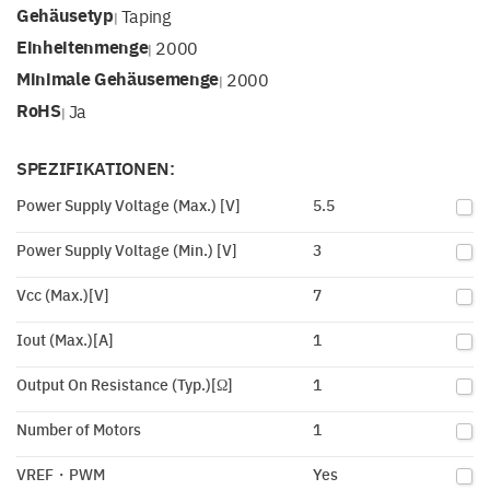
Gehäusetyp
Taping
|
Einheitenmenge
2000
|
Minimale Gehäusemenge
2000
|
RoHS
Ja
|
SPEZIFIKATIONEN:
Power Supply Voltage (Max.) [V]
5.5
Power Supply Voltage (Min.) [V]
3
Vcc (Max.)[V]
7
Iout (Max.)[A]
1
Output On Resistance (Typ.)[Ω]
1
Number of Motors
1
VREF・PWM
Yes