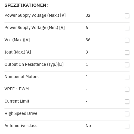
SPEZIFIKATIONEN:
Power Supply Voltage (Max.) [V]
32
Power Supply Voltage (Min.) [V]
6
Vcc (Max.)[V]
36
Iout (Max.)[A]
3
Output On Resistance (Typ.)[Ω]
1
Number of Motors
1
VREF・PWM
-
Current Limit
-
High Speed Drive
-
Automotive class
No