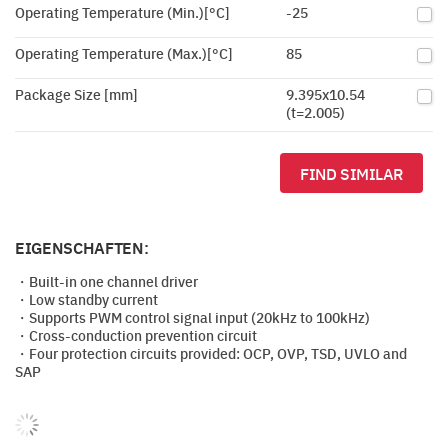
Operating Temperature (Min.)[°C]
-25
Operating Temperature (Max.)[°C]
85
Package Size [mm]
9.395x10.54
(t=2.005)
FIND SIMILAR
EIGENSCHAFTEN:
・Built-in one channel driver
・Low standby current
・Supports PWM control signal input (20kHz to 100kHz)
・Cross-conduction prevention circuit
・Four protection circuits provided: OCP, OVP, TSD, UVLO and
SAP