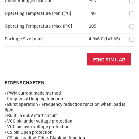
Under Voltage Lock Out
Yes
Operating Temperature (Min.)[°C]
-40
Operating Temperature (Max.)[°C]
105
Package Size [mm]
4.9x6.0 (t=1.65)
FIND SIMILAR
EIGENSCHAFTEN:
· PWM current mode method
· Frequency Hopping function
· Burst operation / Frequency reduction function when load is
light
· Built-in 650V start circuit
· VCC pin under voltage protection
· VCC pin over voltage protection
· CS pin Open protection
· CS pin Leading-Edge-Blanking function