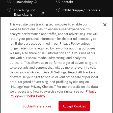
Sustainability
Kontakt
Forschung und
ROHM Gruppe / Standorte
Entwicklung
Kultur / Wirtschaft
This website uses tracking technologies to enable our
website functionalities, to enhance user experience, to
analyze performance and traffic, and for advertising. We will
retain your personal information for the period necessary to
Follow Us
fulfill the purposes outlined in our Privacy Policy unless
longer retention is required by law or for auditing purposes.
We may also share or sell information about your use of our
site with our social media, advertising, and analytics
partners. This allows us to perform targeted advertising and
to select ads and content that will be more relevant to you.
Terms & Conditions
Purpose of use
Privacy Policy
Site Map
Below you can Accept Default Settings, Reject All trackers,
AGB (Deutsche Version)
AGB (Englische Version)
or exercise your right to opt -in or -out of the sale of personal
Impressum
Standard terms and conditions for sales (PDF)
data, targeted advertising, and profiling by clicking on
Statement on UK Modern Slavery Act
ROHM UK Group Tax Strategy
“Manage Your Privacy Choices.” For more details on the data
Data Protection Information for Business Partners (Europe) [English]
we process and how to exercise your rights, see our
Privacy
Policy
and
Cookie Policy
.
Data Protection Information for Business Partners (Europe) [German]
Cookie Preferences
Accept Cookies
© 1997 - 2026 ROHM CO., LTD. ALL RIGHTS RESERVED.