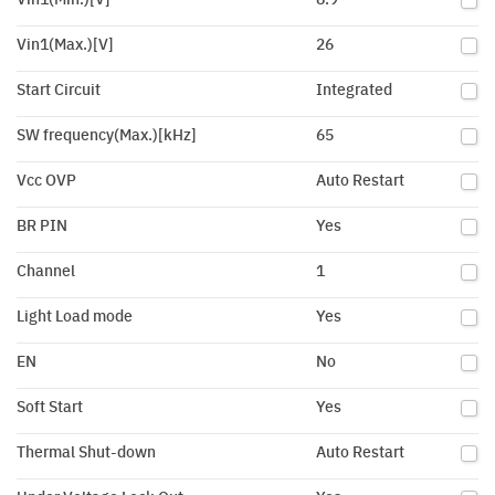
Vin1(Max.)[V]
26
Start Circuit
Integrated
SW frequency(Max.)[kHz]
65
Vcc OVP
Auto Restart
BR PIN
Yes
Channel
1
Light Load mode
Yes
EN
No
Soft Start
Yes
Thermal Shut-down
Auto Restart