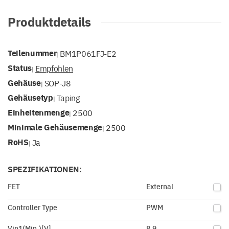
Produktdetails
Teilenummer
BM1P061FJ-E2
|
Status
Empfohlen
|
Gehäuse
SOP-J8
|
Gehäusetyp
Taping
|
Einheitenmenge
2500
|
Minimale Gehäusemenge
2500
|
RoHS
Ja
|
SPEZIFIKATIONEN:
FET
External
Controller Type
PWM
Vin1(Min.)[V]
8.9