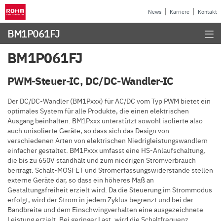
News
Karriere
Kontakt
BM1P061FJ
BM1P061FJ
PWM-Steuer-IC, DC/DC-Wandler-IC
Der DC/DC-Wandler (BM1Pxxx) für AC/DC vom Typ PWM bietet ein
optimales System für alle Produkte, die einen elektrischen
Ausgang beinhalten. BM1Pxxx unterstützt sowohl isolierte also
auch unisolierte Geräte, so dass sich das Design von
verschiedenen Arten von elektrischen Niedrigleistungswandlern
einfacher gestaltet. BM1Pxxx umfasst eine HS-Anlaufschaltung,
die bis zu 650V standhält und zum niedrigen Stromverbrauch
beiträgt. Schalt-MOSFET und Stromerfassungswiderstände stellen
externe Geräte dar, so dass ein höheres Maß an
Gestaltungsfreiheit erzielt wird. Da die Steuerung im Strommodus
erfolgt, wird der Strom in jedem Zyklus begrenzt und bei der
Bandbreite und dem Einschwingverhalten eine ausgezeichnete
Leistung erzielt. Bei geringer Last, wird die Schaltfrequenz