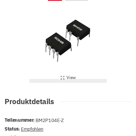
View
Produktdetails
Teilenummer
BM2P104E-Z
|
Status
Empfohlen
|