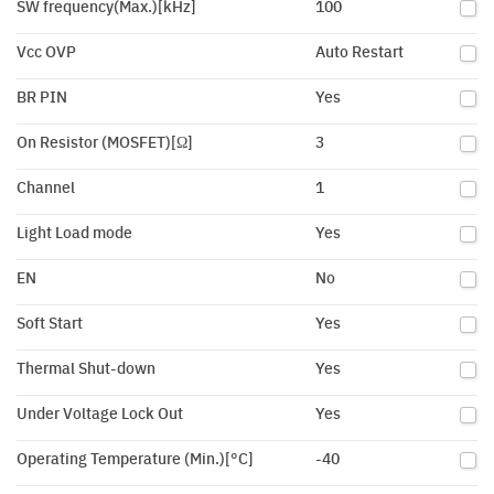
SW frequency(Max.)[kHz]
100
Vcc OVP
Auto Restart
BR PIN
Yes
On Resistor (MOSFET)[Ω]
3
Channel
1
Light Load mode
Yes
EN
No
Soft Start
Yes
Thermal Shut-down
Yes
Under Voltage Lock Out
Yes
Operating Temperature (Min.)[°C]
-40