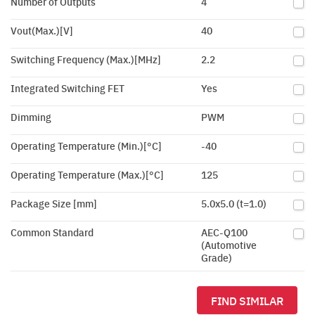
Number of Outputs
4
Vout(Max.)[V]
40
Switching Frequency (Max.)[MHz]
2.2
Integrated Switching FET
Yes
Dimming
PWM
Operating Temperature (Min.)[°C]
-40
Operating Temperature (Max.)[°C]
125
Package Size [mm]
5.0x5.0 (t=1.0)
Common Standard
AEC-Q100
(Automotive
Grade)
FIND SIMILAR