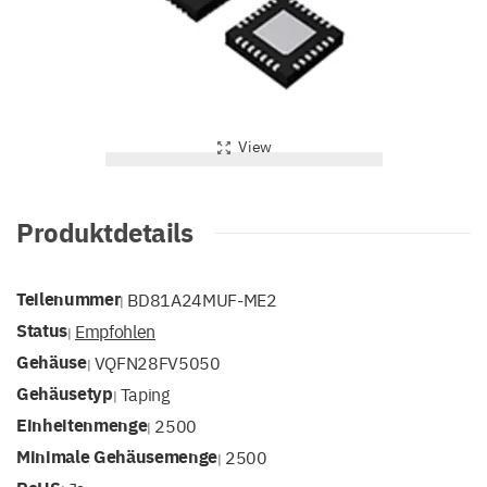
View
Produktdetails
Teilenummer
BD81A24MUF-ME2
|
Status
Empfohlen
|
Gehäuse
VQFN28FV5050
|
Gehäusetyp
Taping
|
Einheitenmenge
2500
|
Minimale Gehäusemenge
2500
|