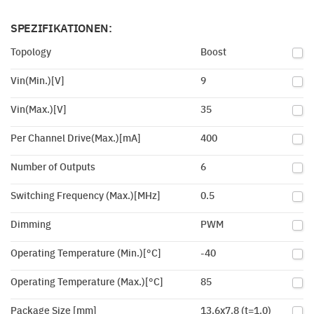
SPEZIFIKATIONEN:
Topology
Boost
Vin(Min.)[V]
9
Vin(Max.)[V]
35
Per Channel Drive(Max.)[mA]
400
Number of Outputs
6
Switching Frequency (Max.)[MHz]
0.5
Dimming
PWM
Operating Temperature (Min.)[°C]
-40
Operating Temperature (Max.)[°C]
85
Package Size [mm]
13.6x7.8 (t=1.0)