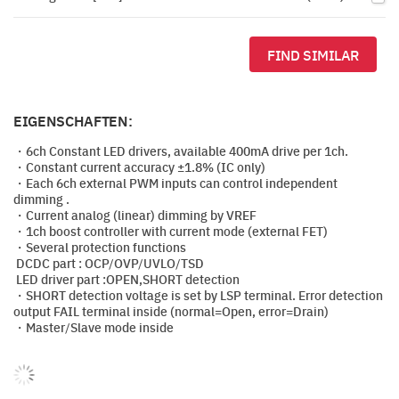
FIND SIMILAR
EIGENSCHAFTEN:
・6ch Constant LED drivers, available 400mA drive per 1ch.
・Constant current accuracy ±1.8% (IC only)
・Each 6ch external PWM inputs can control independent
dimming .
・Current analog (linear) dimming by VREF
・1ch boost controller with current mode (external FET)
・Several protection functions
DCDC part : OCP/OVP/UVLO/TSD
LED driver part :OPEN,SHORT detection
・SHORT detection voltage is set by LSP terminal. Error detection
output FAIL terminal inside (normal=Open, error=Drain)
・Master/Slave mode inside