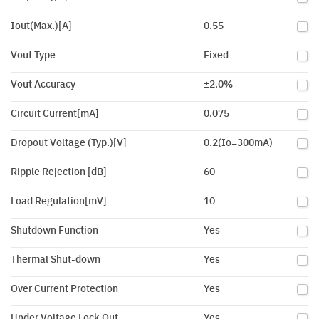
Iout(Max.)[A]
0.55
Vout Type
Fixed
Vout Accuracy
±2.0%
Circuit Current[mA]
0.075
Dropout Voltage (Typ.)[V]
0.2(Io=300mA)
Ripple Rejection [dB]
60
Load Regulation[mV]
10
Shutdown Function
Yes
Thermal Shut-down
Yes
Over Current Protection
Yes
Under Voltage Lock Out
Yes