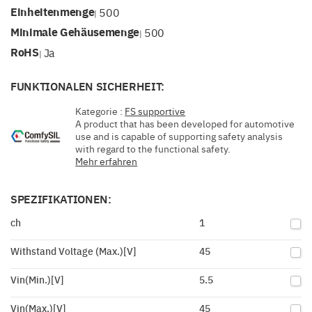
Einheitenmenge
500
|
Minimale Gehäusemenge
500
|
RoHS
Ja
|
FUNKTIONALEN SICHERHEIT:
Kategorie :
FS supportive
A product that has been developed for automotive
use and is capable of supporting safety analysis
with regard to the functional safety.
Mehr erfahren
SPEZIFIKATIONEN:
ch
1
Withstand Voltage (Max.)[V]
45
Vin(Min.)[V]
5.5
Vin(Max.)[V]
45