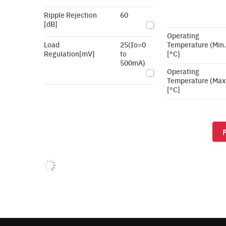
Ripple Rejection
60
[dB]
Operating
Load
25(Io=0
Temperature (Min.
Regulation[mV]
to
[°C]
500mA)
Operating
Temperature (Max
[°C]