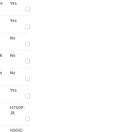
wn
Yes
Yes
No
ck
No
n
No
Yes
HTSOP-
J8
HSOIC-