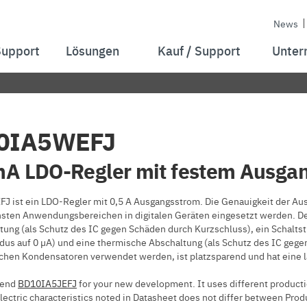
News
Support
Lösungen
Kauf / Support
Unter
0IA5WEFJ
A LDO-Regler mit festem Ausga
 ist ein LDO-Regler mit 0,5 A Ausgangsstrom. Die Genauigkeit der Aus
sten Anwendungsbereichen in digitalen Geräten eingesetzt werden. D
tung (als Schutz des IC gegen Schäden durch Kurzschluss), ein Schalts
us auf 0 µA) und eine thermische Abschaltung (als Schutz des IC gegen 
chen Kondensatoren verwendet werden, ist platzsparend und hat eine 
mend
BD10IA5JEFJ
for your new development. It uses different producti
Electric characteristics noted in Datasheet does not differ between Prod