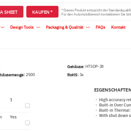
* Dieses Produkt entspricht der Standardqualifi
A SHEET
KAUFEN *
Für den Automobilbereich kontaktieren Sie bit
Design Tools
Packaging & Qualität
FAQs
Kontakt
v
Gehäuse
HTSOP-J8
|
ehäusemenge
2500
RoHS
Ja
|
|
EIGENSCHAFTEN
1
・ High accuracy ref
・ Built-in Over Curr
・ Built-in Thermal 
・ With shut down s
n
Yes