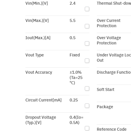
Vin(Min.)[V]
2.4
Thermal Shut-do
Vin(Max.)[V]
5.5
Over Current
Protection
Iout(Max.)[A]
0.5
Over Voltage
Protection
Vout Type
Fixed
Under Voltage Lo
Out
Vout Accuracy
±1.0%
Discharge Functio
(Ta=25
℃)
Soft Start
Circuit Current[mA]
0.25
Package
Dropout Voltage
0.4(Io=
(Typ.)[V]
0.5A)
Reference Code