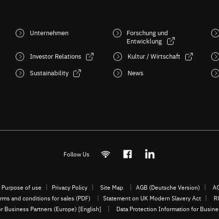
Unternehmen
Forschung und
Entwicklung
Investor Relations
Kultur / Wirtschaft
Sustainability
News
Follow Us
Purpose of use
Privacy Policy
Site Map
AGB (Deutsche Version)
AG
rms and conditions for sales (PDF)
Statement on UK Modern Slavery Act
R
or Business Partners (Europe) [English]
Data Protection Information for Busin