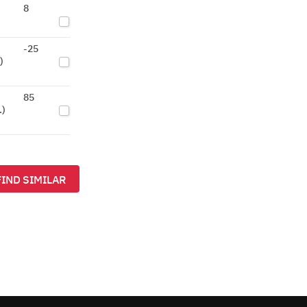
8
-25
)
85
.)
FIND SIMILAR