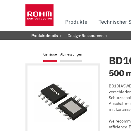
Produkte
Technischer 
Produktdetails
Design-Ressourcen
Gehäuse
Abmessungen
BD1
500 m
BD10IA5WEFJ
verschieden
Schutzschal
Abschaltmod
mit keramis
We recom
efficiency. 