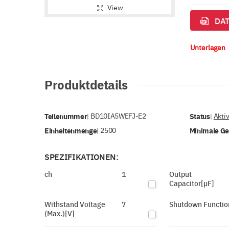
View
DAT
Unterlagen
Produktdetails
Teilenummer
BD10IA5WEFJ-E2
Status
Akti
|
|
Einheitenmenge
2500
Minimale G
|
SPEZIFIKATIONEN:
ch
1
Output
Capacitor[µF]
Withstand Voltage
7
Shutdown Functio
(Max.)[V]