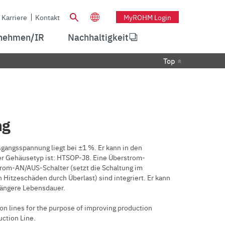
Karriere
Kontakt
MyROHM Login
nehmen/IR
Nachhaltigkeit
Top
ng
gangsspannung liegt bei ±1 %. Er kann in den
er Gehäusetyp ist: HTSOP-J8. Eine Überstrom-
trom-AN/AUS-Schalter (setzt die Schaltung im
Hitzeschäden durch Überlast) sind integriert. Er kann
längere Lebensdauer.
on lines for the purpose of improving production
uction Line.