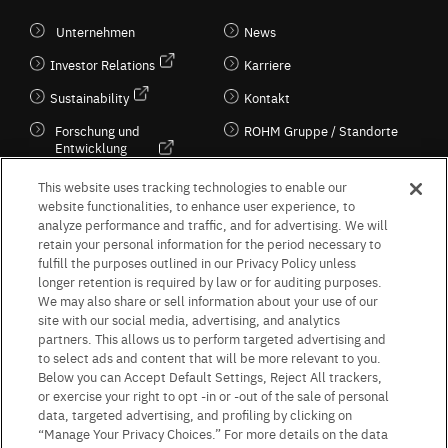
Unternehmen
News
Investor Relations
Karriere
Sustainability
Kontakt
Forschung und
ROHM Gruppe / Standorte
Entwicklung
Kultur / Wirtschaft
This website uses tracking technologies to enable our
website functionalities, to enhance user experience, to
analyze performance and traffic, and for advertising. We will
retain your personal information for the period necessary to
Follow Us
fulfill the purposes outlined in our Privacy Policy unless
longer retention is required by law or for auditing purposes.
We may also share or sell information about your use of our
site with our social media, advertising, and analytics
partners. This allows us to perform targeted advertising and
to select ads and content that will be more relevant to you.
Terms & Conditions
Purpose of use
Privacy Policy
Site Map
Below you can Accept Default Settings, Reject All trackers,
AGB (Deutsche Version)
AGB (Englische Version)
or exercise your right to opt -in or -out of the sale of personal
Impressum
Standard terms and conditions for sales (PDF)
data, targeted advertising, and profiling by clicking on
Statement on UK Modern Slavery Act
ROHM UK Group Tax Strategy
“Manage Your Privacy Choices.” For more details on the data