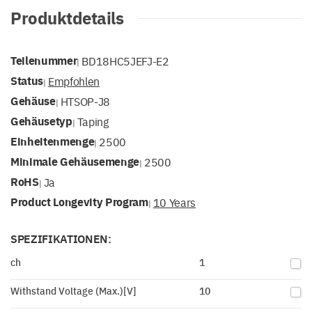
Produktdetails
Teilenummer
BD18HC5JEFJ-E2
|
Status
Empfohlen
|
Gehäuse
HTSOP-J8
|
Gehäusetyp
Taping
|
Einheitenmenge
2500
|
Minimale Gehäusemenge
2500
|
RoHS
Ja
|
Product Longevity Program
10 Years
|
SPEZIFIKATIONEN:
ch
1
Withstand Voltage (Max.)[V]
10