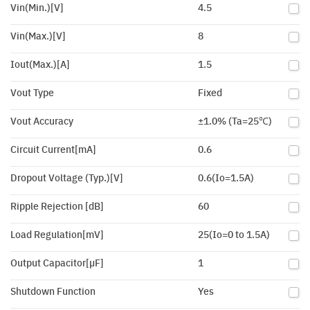
Vin(Min.)[V]
4.5
Vin(Max.)[V]
8
Iout(Max.)[A]
1.5
Vout Type
Fixed
Vout Accuracy
±1.0% (Ta=25℃)
Circuit Current[mA]
0.6
Dropout Voltage (Typ.)[V]
0.6(Io=1.5A)
Ripple Rejection [dB]
60
Load Regulation[mV]
25(Io=0 to 1.5A)
Output Capacitor[µF]
1
Shutdown Function
Yes