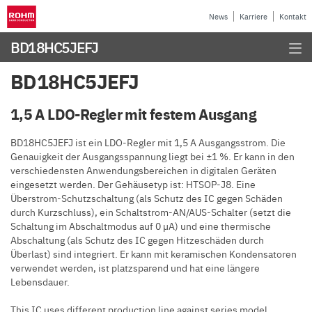
News
Karriere
Kontakt
BD18HC5JEFJ
BD18HC5JEFJ
1,5 A LDO-Regler mit festem Ausgang
BD18HC5JEFJ ist ein LDO-Regler mit 1,5 A Ausgangsstrom. Die
Genauigkeit der Ausgangsspannung liegt bei ±1 %. Er kann in den
verschiedensten Anwendungsbereichen in digitalen Geräten
eingesetzt werden. Der Gehäusetyp ist: HTSOP-J8. Eine
Überstrom-Schutzschaltung (als Schutz des IC gegen Schäden
durch Kurzschluss), ein Schaltstrom-AN/AUS-Schalter (setzt die
Schaltung im Abschaltmodus auf 0 µA) und eine thermische
Abschaltung (als Schutz des IC gegen Hitzeschäden durch
Überlast) sind integriert. Er kann mit keramischen Kondensatoren
verwendet werden, ist platzsparend und hat eine längere
Lebensdauer.
This IC uses different production line against series model