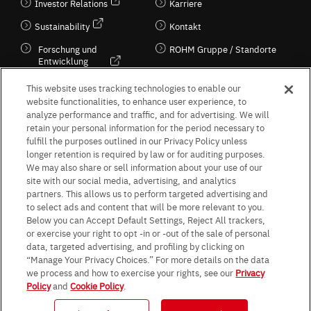
Investor Relations
Karriere
Sustainability
Kontakt
Forschung und
ROHM Gruppe / Standorte
Entwicklung
Kultur / Wirtschaft
This website uses tracking technologies to enable our
website functionalities, to enhance user experience, to
analyze performance and traffic, and for advertising. We will
retain your personal information for the period necessary to
Follow Us
fulfill the purposes outlined in our Privacy Policy unless
longer retention is required by law or for auditing purposes.
We may also share or sell information about your use of our
site with our social media, advertising, and analytics
partners. This allows us to perform targeted advertising and
to select ads and content that will be more relevant to you.
Terms & Conditions
Purpose of use
Privacy Policy
Site Map
Below you can Accept Default Settings, Reject All trackers,
AGB (Deutsche Version)
AGB (Englische Version)
or exercise your right to opt -in or -out of the sale of personal
Impressum
Standard terms and conditions for sales (PDF)
data, targeted advertising, and profiling by clicking on
Statement on UK Modern Slavery Act
ROHM UK Group Tax Strategy
“Manage Your Privacy Choices.” For more details on the data
Data Protection Information for Business Partners (Europe) [English]
we process and how to exercise your rights, see our
Privacy
Policy
and
Cookie Policy
.
Data Protection Information for Business Partners (Europe) [German]