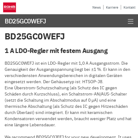
News
Karriere
Kontakt
BD25GC0WEFJ
BD25GC0WEFJ
1 A LDO-Regler mit festem Ausgang
BD25GC0WEFJ ist ein LDO-Regler mit 1,0 A Ausgangsstrom. Die
Genauigkeit der Ausgangsspannung liegt bei ±1 %. Er kann in den
verschiedensten Anwendungsbereichen in digitalen Geräten
eingesetzt werden. Der Gehäusetyp ist: HTSOP-J8.
Eine Überstrom-Schutzschaltung (als Schutz des IC gegen
Schäden durch Kurzschluss), ein Schaltstrom-AN/AUS-Schalter
(setzt die Schaltung im Abschaltmodus auf 0 µA) und eine
thermische Abschaltung (als Schutz des IC gegen Hitzeschäden
durch Überlast) sind integriert. Er kann mit keramischen
Kondensatoren verwendet werden, braucht weniger Platz und hat
eine längere Lebensdauer.
We recommend
BD25GC0JEFJ
for your new development. It uses