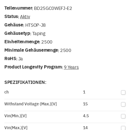
Teilenummer
BD25GC0WEFJ-E2
|
Status
Aktiv
|
Gehäuse
HTSOP-J8
|
Gehäusetyp
Taping
|
Einheitenmenge
2500
|
Minimale Gehäusemenge
2500
|
RoHS
Ja
|
Product Longevity Program
9 Years
|
SPEZIFIKATIONEN:
ch
1
Withstand Voltage (Max.)[V]
15
Vin(Min.)[V]
4.5
Vin(Max.)[V]
14