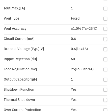
Iout(Max.)[A]
1
Vout Type
Fixed
Vout Accuracy
±1.0% (Ta=25℃)
Circuit Current[mA]
0.6
Dropout Voltage (Typ.)[V]
0.6(Io=1A)
Ripple Rejection [dB]
60
Load Regulation[mV]
25(Io=0 to 1A)
Output Capacitor[µF]
1
Shutdown Function
Yes
Thermal Shut-down
Yes
Over Current Protection
Yes