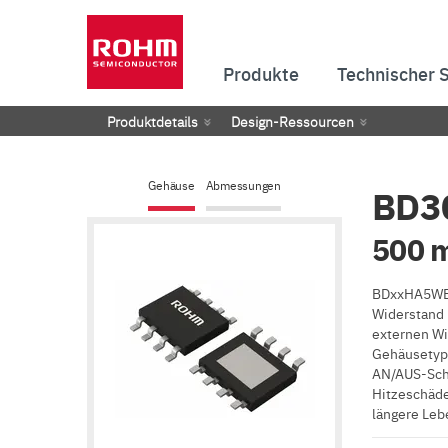
Produkte
Technischer 
Produktdetails
Design-Ressourcen
Gehäuse
Abmessungen
BD3
500 m
BDxxHA5WEFJ
Widerstand 
externen Wi
Gehäusetyp 
AN/AUS-Scha
Hitzeschäde
längere Leb