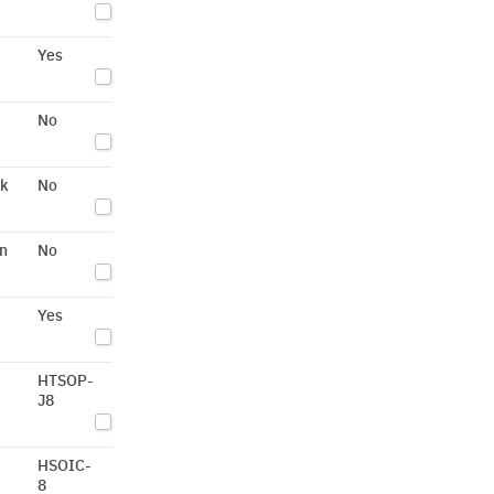
Yes
No
ck
No
n
No
Yes
HTSOP-
J8
HSOIC-
8