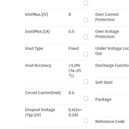
Vin(Max.)[V]
8
Over Current
Protection
Iout(Max.)[A]
0.5
Over Voltage
Protection
Vout Type
Fixed
Under Voltage Lo
Out
Vout Accuracy
±1.0%
Discharge Functio
(Ta=25
℃)
Soft Start
Circuit Current[mA]
0.6
Package
Dropout Voltage
0.6(Io=
(Typ.)[V]
0.5A)
Reference Code