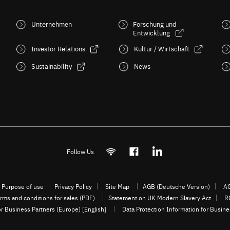
Unternehmen
Forschung und
Entwicklung
Investor Relations
Kultur / Wirtschaft
Sustainability
News
Follow Us
Purpose of use
Privacy Policy
Site Map
AGB (Deutsche Version)
AG
rms and conditions for sales (PDF)
Statement on UK Modern Slavery Act
R
or Business Partners (Europe) [English]
Data Protection Information for Busin