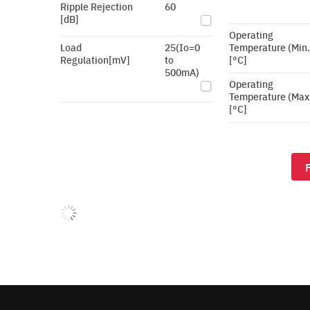
Ripple Rejection
60
[dB]
Operating
Load
25(Io=0
Temperature (Min.
Regulation[mV]
to
[°C]
500mA)
Operating
Temperature (Max
[°C]