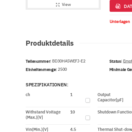
View
DAT
Unterlagen
Produktdetails
Teilenummer
BD30HA5WEFJ-E2
Status
Empf
|
|
Einheitenmenge
2500
Minimale G
|
SPEZIFIKATIONEN:
ch
1
Output
Capacitor[µF]
Withstand Voltage
10
Shutdown Functio
(Max.)[V]
Vin(Min.)[V]
4.5
Thermal Shut-do