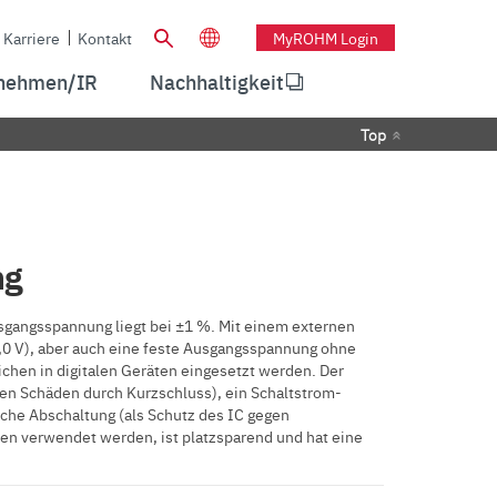
Karriere
Kontakt
MyROHM Login
nehmen/IR
Nachhaltigkeit
Top
ng
sgangsspannung liegt bei ±1 %. Mit einem externen
7,0 V), aber auch eine feste Ausgangsspannung ohne
chen in digitalen Geräten eingesetzt werden. Der
en Schäden durch Kurzschluss), ein Schaltstrom-
che Abschaltung (als Schutz des IC gegen
ren verwendet werden, ist platzsparend und hat eine