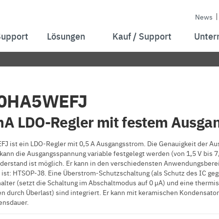
News
Support
Lösungen
Kauf / Support
Unter
0HA5WEFJ
A LDO-Regler mit festem Ausga
 ist ein LDO-Regler mit 0,5 A Ausgangsstrom. Die Genauigkeit der Au
kann die Ausgangsspannung variable festgelegt werden (von 1,5 V bis 
derstand ist möglich. Er kann in den verschiedensten Anwendungsberei
ist: HTSOP-J8. Eine Überstrom-Schutzschaltung (als Schutz des IC geg
lter (setzt die Schaltung im Abschaltmodus auf 0 µA) und eine thermis
n durch Überlast) sind integriert. Er kann mit keramischen Kondensato
ensdauer.