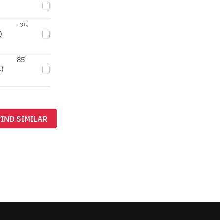
-25
)
85
.)
FIND SIMILAR