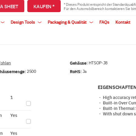
* Dieses Produkt entspricht der Standardqualifi
A SHEET
KAUFEN *
Für den Automobilbereich kontaktieren Sie bit
Design Tools
Packaging & Qualität
FAQs
Kontakt
ohlen
Gehäuse
HTSOP-J8
|
ehäusemenge
2500
RoHS
Ja
|
|
EIGENSCHAFTEN
1
・ High accuracy ref
・ Built-in Over Curr
・ Built-in Thermal 
・ With shut down s
n
Yes
wn
Yes