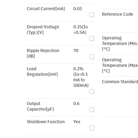
Circuit Current[mA]
0.03
Reference Code
Dropout Voltage
0.35(Io
(Typ.)[V]
=0.5A)
Operating
Temperature (Min.
[°C]
Ripple Rejection
70
[dB]
Operating
Temperature (Max
Load
0.2%
[°C]
Regulation[mV]
(Io=0.1
mA to
Common Standar
500mA)
Output
0.6
Capacitor[µF]
Shutdown Function
Yes