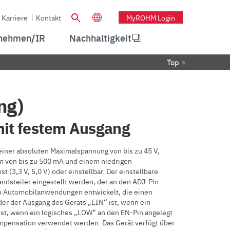
Karriere
Kontakt
MyROHM Login
nehmen/IR
Nachhaltigkeit
Top
ng)
it festem Ausgang
einer absoluten Maximalspannung von bis zu 45 V,
 von bis zu 500 mA und einem niedrigen
(3,3 V, 5,0 V) oder einstellbar. Der einstellbare
dsteiler eingestellt werden, der an den ADJ-Pin
en Automobilanwendungen entwickelt, die einen
der der Ausgang des Geräts „EIN“ ist, wenn ein
ist, wenn ein logisches „LOW“ an den EN-Pin angelegt
mpensation verwendet werden. Das Gerät verfügt über