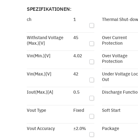
SPEZIFIKATIONEN:
ch
1
Thermal Shut-do
Withstand Voltage
45
Over Current
(Max.)[V]
Protection
Vin(Min.)[V]
4.02
Over Voltage
Protection
Vin(Max.)[V]
42
Under Voltage Lo
Out
Iout(Max.)[A]
0.5
Discharge Functio
Vout Type
Fixed
Soft Start
Vout Accuracy
±2.0%
Package