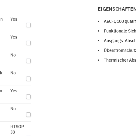
EIGENSCHAFTEN
wn
Yes
AEC-Q100 qualifi
Funktionale Sic
Yes
Ausgangs-Abscha
Überstromschut
No
Thermischer Abs
ck
No
n
Yes
No
HTSOP-
J8