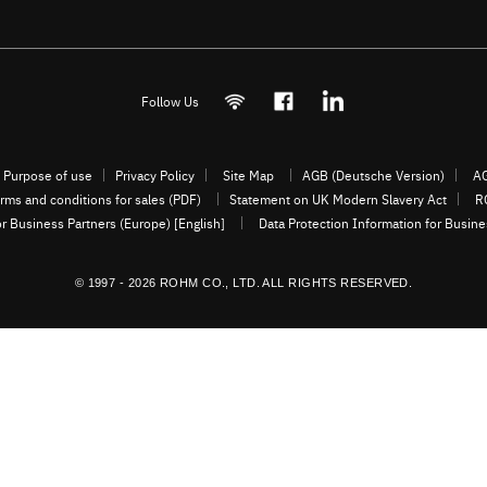
Follow Us
Purpose of use
Privacy Policy
Site Map
AGB (Deutsche Version)
AG
rms and conditions for sales (PDF)
Statement on UK Modern Slavery Act
R
or Business Partners (Europe) [English]
Data Protection Information for Busin
© 1997 - 2026 ROHM CO., LTD. ALL RIGHTS RESERVED.