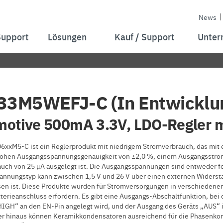
News
Support
Lösungen
Kauf / Support
Unter
3M5WEFJ-C (In Entwicklu
otive 500mA 3.3V, LDO-Regler m
D6xxM5-C ist ein Reglerprodukt mit niedrigem Stromverbrauch, das mit 
hohen Ausgangsspannungsgenauigkeit von ±2,0 %, einem Ausgangsstrom
uch von 25 μA ausgelegt ist. Die Ausgangsspannungen sind entweder fest 
nnungstyp kann zwischen 1,5 V und 26 V über einen externen Widerstan
en ist. Diese Produkte wurden für Stromversorgungen in verschieden
tterieanschluss erfordern. Es gibt eine Ausgangs-Abschaltfunktion, bei 
HIGH“ an den EN-Pin angelegt wird, und der Ausgang des Geräts „AUS“ 
er hinaus können Keramikkondensatoren ausreichend für die Phasenko