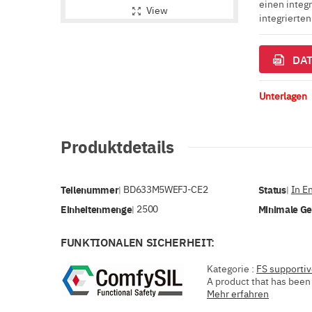
einen integ
View
integrierte
DAT
Unterlagen
Produktdetails
Teilenummer
BD633M5WEFJ-CE2
Status
In E
|
|
Einheitenmenge
2500
Minimale G
|
FUNKTIONALEN SICHERHEIT:
Kategorie :
FS supporti
A product that has been 
Mehr erfahren