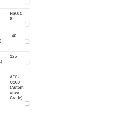
HSOIC-
8
-40
)
125
.)
d
AEC-
Q100
(Autom
otive
Grade)