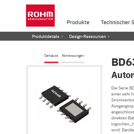
Produkte
Technischer 
Produktdetails
Design-Ressourcen
Gehäuse
Abmessungen
BD63
Autom
Die Serie B
einer sehr 
Stromverbra
Ausgangsspa
angeschloss
direkten Ba
logisches „
wird. Darüb