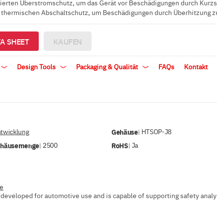
rierten Überstromschutz, um das Gerät vor Beschädigungen durch Kurzs
n thermischen Abschaltschutz, um Beschädigungen durch Überhitzung z
A SHEET
KAUFEN
Design Tools
Packaging & Qualität
FAQs
Kontakt
ntwicklung
Gehäuse
HTSOP-J8
|
ehäusemenge
2500
RoHS
Ja
|
|
ve
developed for automotive use and is capable of supporting safety analysi