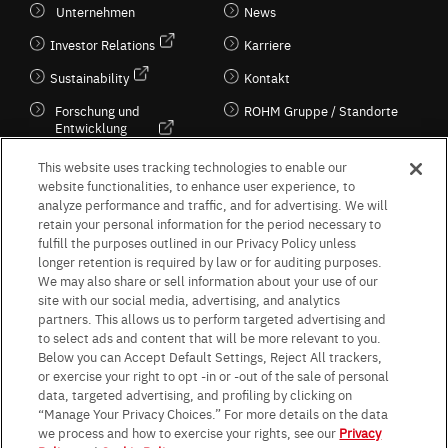
Unternehmen
News
Investor Relations
Karriere
Sustainability
Kontakt
Forschung und
ROHM Gruppe / Standorte
Entwicklung
Kultur / Wirtschaft
This website uses tracking technologies to enable our
website functionalities, to enhance user experience, to
analyze performance and traffic, and for advertising. We will
retain your personal information for the period necessary to
Follow Us
fulfill the purposes outlined in our Privacy Policy unless
longer retention is required by law or for auditing purposes.
We may also share or sell information about your use of our
site with our social media, advertising, and analytics
partners. This allows us to perform targeted advertising and
to select ads and content that will be more relevant to you.
Terms & Conditions
Purpose of use
Privacy Policy
Site Map
Below you can Accept Default Settings, Reject All trackers,
AGB (Deutsche Version)
AGB (Englische Version)
or exercise your right to opt -in or -out of the sale of personal
Impressum
Standard terms and conditions for sales (PDF)
data, targeted advertising, and profiling by clicking on
Statement on UK Modern Slavery Act
ROHM UK Group Tax Strategy
“Manage Your Privacy Choices.” For more details on the data
Data Protection Information for Business Partners (Europe) [English]
we process and how to exercise your rights, see our
Privacy