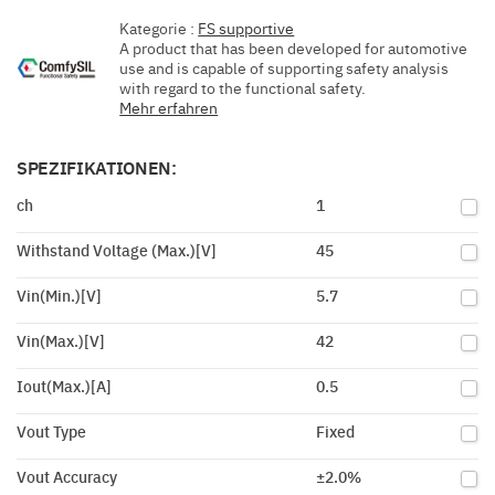
Kategorie :
FS supportive
A product that has been developed for automotive
use and is capable of supporting safety analysis
with regard to the functional safety.
Mehr erfahren
SPEZIFIKATIONEN:
ch
1
Withstand Voltage (Max.)[V]
45
Vin(Min.)[V]
5.7
Vin(Max.)[V]
42
Iout(Max.)[A]
0.5
Vout Type
Fixed
Vout Accuracy
±2.0%