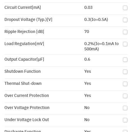
Circuit Current[mA]
0.03
Dropout Voltage (Typ.)[V]
0.3(Io=0.5A)
Ripple Rejection [dB]
70
Load Regulation[mV]
0.2%(Io=0.1mA to
500mA)
Output Capacitor[µF]
0.6
Shutdown Function
Yes
Thermal Shut-down
Yes
Over Current Protection
Yes
Over Voltage Protection
No
Under Voltage Lock Out
No
Discharge Function
Yes