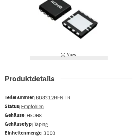
View
Produktdetails
Teilenummer
BD8312HFN-TR
|
Status
Empfohlen
|
Gehäuse
HSON8
|
Gehäusetyp
Taping
|
Einheitenmenge
3000
|