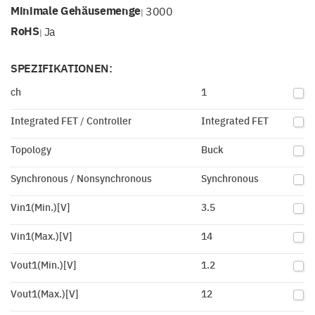
Minimale Gehäusemenge
3000
|
RoHS
Ja
|
SPEZIFIKATIONEN:
ch
1
Integrated FET / Controller
Integrated FET
Topology
Buck
Synchronous / Nonsynchronous
Synchronous
Vin1(Min.)[V]
3.5
Vin1(Max.)[V]
14
Vout1(Min.)[V]
1.2
Vout1(Max.)[V]
12