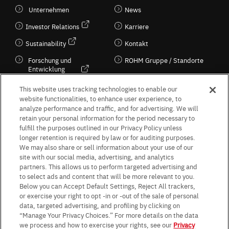
Unternehmen
News
Investor Relations
Karriere
Sustainability
Kontakt
Forschung und
ROHM Gruppe / Standorte
Entwicklung
Kultur / Wirtschaft
This website uses tracking technologies to enable our
website functionalities, to enhance user experience, to
analyze performance and traffic, and for advertising. We will
retain your personal information for the period necessary to
Follow Us
fulfill the purposes outlined in our Privacy Policy unless
longer retention is required by law or for auditing purposes.
We may also share or sell information about your use of our
site with our social media, advertising, and analytics
partners. This allows us to perform targeted advertising and
to select ads and content that will be more relevant to you.
Terms & Conditions
Purpose of use
Privacy Policy
Site Map
Below you can Accept Default Settings, Reject All trackers,
AGB (Deutsche Version)
AGB (Englische Version)
or exercise your right to opt -in or -out of the sale of personal
Impressum
Standard terms and conditions for sales (PDF)
data, targeted advertising, and profiling by clicking on
Statement on UK Modern Slavery Act
ROHM UK Group Tax Strategy
“Manage Your Privacy Choices.” For more details on the data
Data Protection Information for Business Partners (Europe) [English]
we process and how to exercise your rights, see our
Privacy