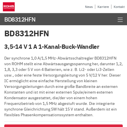
News
Karriere
Kontakt
BD8312HFN
BD8312HFN
3,5-14 V 1 A 1-Kanal-Buck-Wandler
Der synchrone 1,0 A/1,5 MHz-Abwärtsschaltregler BD8312HFN
von ROHM stellt eine Abwärtsausgangsspannung her, darunter 1,2,
1,8, 3,3 oder 5 V von 4 Batterien, wie z. B. Li2- oder Li3-Zellen
usw., oder eine feste Versorgungsleitung von 5 V/12 V her. Dieser
IC ermöglicht eine einfache Herstellung von kleinen
Versorgungsleitungen durch eine große Bandbreite an externen
Konstanten und ist mit einer externen Spule/einem externen
Kondensator ausgestattet, die/der von einem hohen
Frequenzbetrieb von 1,5 MHz abgestuft wurde. Die integrierte
synchrone Gleichrichtung SW hält 15 V stand. Außerdem ist ein
flexibles Phasenkompensationssystem enthalten.